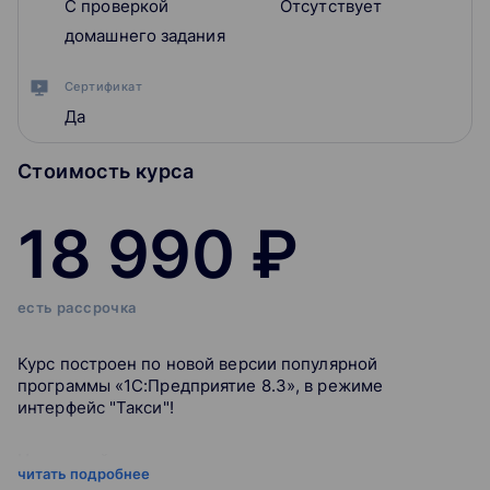
С проверкой
Отсутствует
домашнего задания
Сертификат
Да
Стоимость курса
18 990 ₽
есть рассрочка
Курс построен по новой версии популярной
программы «1С:Предприятие 8.3», в режиме
интерфейс "Такси"!
Настоящий курс является продолжением курса
читать подробнее
"1С:Предприятие 8.3. Введение в конфигурирование.