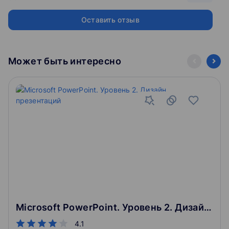
борьба с ними. Объект "Последовательности"
Организация партионного учета
Оставить отзыв
Правила внесения изменений в структуру регистров
"живой" базы
Реализация алгоритмов проведения документов в
ситуациях с повышенными требованиями к
Может быть интересно
быстродействию системы
Модуль 4.
Решение задач анализа показателей движения.
Использование реквизитов регистра остатков и оборотных
регистров (2 ак. ч.)
Отчет "АнализПродажДок" - построение запросом
по документам
Отчет "Анализ продаж запрос по реквизитам" -
построение запросом по регистру остатков с
использованием реквизитов регистра
Отчет "АнализПродажПоОборотномуРегистру" -
построение запросом по регистру "Продажи"
Варианты структурной оптимизации оборотных
Microsoft PowerPoint. Уровень 2. Дизайн презентаций
регистров
4.1
Модуль 5.
Организация планирования процесса оказания