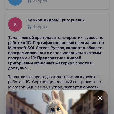
3
курса
Камков Андрей Григорьевич
К
4
курса
Талантливый преподаватель-практик курсов по
работе в 1С. Сертифицированный специалист по
Microsoft SQL Server, Python, эксперт в области
программирования с использованием системы
программ «1С: Предприятие».Андрей
Григорьевич объясняет материал просто и
доступно....
Талантливый преподаватель-практик курсов по
работе в 1С. Сертифицированный специалист по
Microsoft SQL Server, Python, эксперт в области
программирования с использованием системы
программ «1С: Предприятие».
close
Андрей Григорьевич объясняет материал просто и
Развернуть
доступно. На занятиях приводит яркие реальные
примеры из жизни, делится богатым собственным