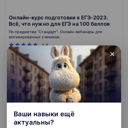
Онлайн-курс подготовки к ЕГЭ-2023.
Всё, что нужно для ЕГЭ на 100 баллов
По предметам "Стандарт". Онлайн-вебинары для
мотивированных учеников.
4.6
close
4.9
180
отзывов
о школе
31 500 ₽
Подробнее
На сайт курса
Ваши навыки ещё
актуальны?