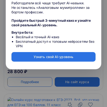
Работодатели всё чаще требуют AI-навыки.
Не останьтесь «Аналоговым мумитроллем» за
бортом профессии.
Пройдите быстрый 3-минутный квиз и узнайте
Онлайн-курс подготовки к ЕГЭ-2023.
свой реальный AI-уровень.
Сдайте ЕГЭ по истории и поступите на
бюджет
Внутри бота:
по истории. Онлайн-вебинары для мотивированных
Весёлый и точный AI-квиз
учеников
Бесплатный доступ к топовым нейросетям без
4.6
VPN
Узнать свой AI-уровень
4.9
180
отзывов
о школе
28 800 ₽
Подробнее
На сайт курса