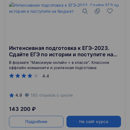
Интенсивная подготовка к ЕГЭ-2023.
Сдайте ЕГЭ по истории и поступите на
бюджет
В формате "Максимум онлайн + в классе". Классное
оффлайн-комьюнити и усиленная подготовка
4.4
4.9
180
отзывов
о школе
143 200 ₽
Подробнее
На сайт курса