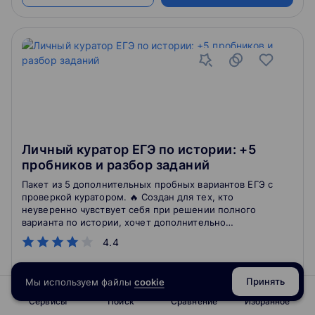
Личный куратор ЕГЭ по истории: +5
пробников и разбор заданий
Пакет из 5 дополнительных пробных вариантов ЕГЭ с
проверкой куратором. 🔥 Создан для тех, кто
неуверенно чувствует себя при решении полного
варианта по истории, хочет дополнительно
потренироваться в решении заданий сложной части
4.4
экзамена, отработать все тонкости оформления и
задать вопросы по решению задач. 🔥 В течение трех
месяцев, с марта по май, тебя будет сопровождать
Принять
Мы используем файлы
cookie
личный куратор-предметник. Каждые две недели у
4.9
714
отзывов
о школе
тебя будет новый пробник, который ты решаешь,
Сервисы
Поиск
Сравнение
Избранное
отправляешь куратору, а затем получаешь полную