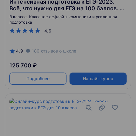
Интенсивная подготовка к ЕГЭ-2023.
Всё, что нужно для ЕГЭ на 100 баллов. 11
класс
В классе. Классное оффлайн-комьюнити и усиленная
подготовка
4.6
4.9
180
отзывов
о школе
125 700 ₽
Подробнее
На сайт курса