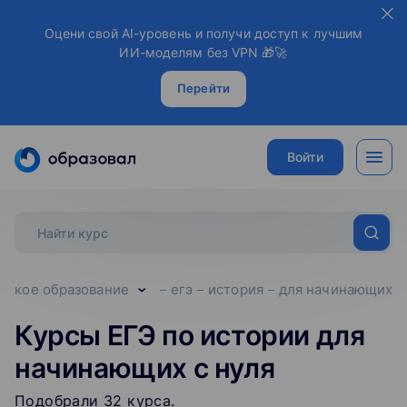
Оцени свой AI-уровень и получи доступ к лучшим
ИИ-моделям без VPN 🎁🚀
Перейти
Войти
тское образование
егэ
история
для начинающих
Курсы ЕГЭ по истории для
начинающих с нуля
Подобрали
32
‌
курса
.