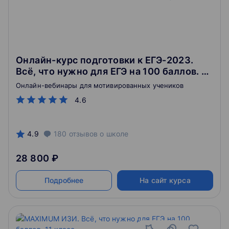
Онлайн-курс подготовки к ЕГЭ-2023.
Всё, что нужно для ЕГЭ на 100 баллов. 11
класс
Онлайн-вебинары для мотивированных учеников
4.6
4.9
180
отзывов
о школе
28 800 ₽
Подробнее
На сайт курса