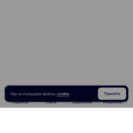
Модуль 3. 20 клиентов на фрилансе. Мое первое
агентство (Доступно на треке Эксперт)
Урок 12. Структура агентства
Организационная схема
Последовательность найма персонала
Фондирование
Финансовая модель
Урок 13. Веб-сайт агентства
Структура сайта агентства
CRM система
Принять
Мы используем файлы
cookie
Урок 14. Отдел продаж
Сервисы
Поиск
Сравнение
Избранное
Структура продаж в Digital
Функционал МПП
Функционал РОПа
WIKI отдела продаж