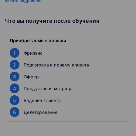
читать подробнее
Фрилансерам, которые уже ведут клиентов, но
хотят вырасти в несколько раз, делегируя задачи
подрядчикам
Что вы получите после обучения
Предпринимателям, готовым сделать скачок
более чем на 500 000 руб. чистой прибыли после
отладки структуры и бизнес-процессов
Идеально подходит для маркетинга, инфобиза,
Приобретаемые навыки
консалтинга, ИТ и любых интеллектуальных
услуг
1
Фриланс
ДЛЯ ТЕХ, КОМУ НУЖЕН РОСТ ДОХОДОВ БЕЗ
2
Подготовка к приему клиента
ДЕНЕЖНЫХ ПОТЕРЬ И ВЫГОРАНИЯ
3
Оффер
Вы будете знать, как привлечь клиентов, перестроить
4
Продуктовая матрица
свой график, организовать найм и работу
специалистов, настроить бизнес-процессы (продажи,
5
Ведение клиента
исполнение заказов, обслуживание), обезопасить себя
от финансовых потерь и юридических рисков
6
Делегирование
Удобный формат
Программа включает в себя 3 трека. Сложность трека