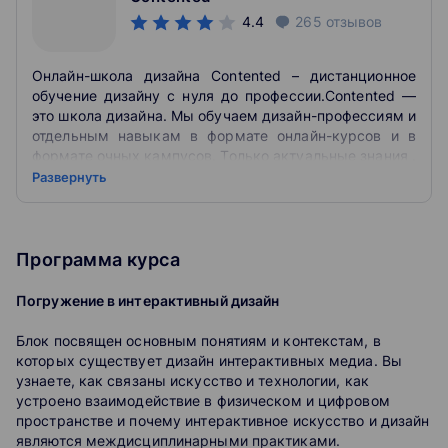
4.4
265
отзывов
Онлайн-школа дизайна Contented – дистанционное
обучение дизайну с нуля до профессии.Contented —
это школа дизайна. Мы обучаем дизайн-профессиям и
отдельным навыкам в формате онлайн-курсов и в
формате очных кампусов. Только актуальные знания .
CONTENTED - это небольшой проект большой и
Развернуть
достаточно известной компании "Скилфэктори".
Также Contented сотрудничает и с другими школами,
которые предоставляют им свои возможности для
отработки навыков студентами "Конты". Может быть,
Программа курса
стоило не открывать новую школу после того, как
подняли флагман "Скилфэктори", а напрячь силы в
Погружение в интерактивный дизайн
поиске и своевременной оптимизации оборудования и
компьютерных программ.
Блок посвящен основным понятиям и контекстам, в
которых существует дизайн интерактивных медиа. Вы
Этой прямой путь в дизайн.Выбирайте программу и
узнаете, как связаны искусство и технологии, как
срок обучения, чтобы обрести новые полезные
устроено взаимодействие в физическом и цифровом
навыки или новую профессию целиком. Только
пространстве и почему интерактивное искусство и дизайн
актуальные знания от экспертов в дизайне и обучение
являются междисциплинарными практиками.