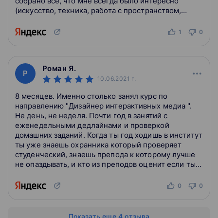
собрано все, что мне всегда было интересно
задача
(искусство, техника, работа с пространством,
роботы, проекты, свет, звук и еще...
Итоговый проект
1
0
Мы предлагаем два направления на выбор:
Роман Я.
Р
Создание проекта по реальному брифу от одного из
10.06.2021
г.
заказчиков студии Avocado Toast
Персональный проект интерактивной инсталляции на
8 месяцев. Именно столько занял курс по
свободную тему — на этом этапе вы уже будете иметь
направлению "Дизайнер интерактивных медиа ".
достаточно опыта, чтобы заявить о себе как
Не день, не неделя. Почти год в занятий с
медиахудожнике или дизайнере интерактивных
еженедельными дедлайнами и проверкой
презентаций и сделать свой первый серьезный проект
домашних заданий. Когда ты год ходишь в институт
ты уже знаешь охранника который проверяет
студенческий, знаешь препода к которому лучше
защита итогового проекта
не опаздывать, и кто из преподов оценит если ты
подготовка презентации и предзащита
выйдешь на зачет первым. Ты знаешь что та
создание инсталляции
одногрупп...
визуализация
0
0
разработка концепции
выбор брифа и начало работы
Показать еще 4 отзыва