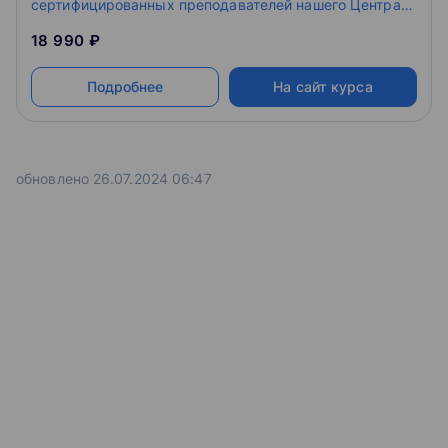
сертифицированных преподавателей нашего Центра
— Вы постепенно изучите весь спектр возможностей
18 990 ₽
системы SolidWorks.
Подробнее
На сайт курса
обновлено 26.07.2024 06:47