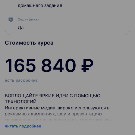
домашнего задания
Сертификат
Да
Стоимость курса
165 840 ₽
есть рассрочка
ВОПЛОЩАЙТЕ ЯРКИЕ ИДЕИ С ПОМОЩЬЮ
ТЕХНОЛОГИЙ
Интерактивные медиа широко используются в
рекламных кампаниях, шоу и презентациях,
музыкальных и развлекательных мероприятиях,
выставках и музеях, а также создаются как объекты
читать подробнее
современного искусства. Специально для тех, кто