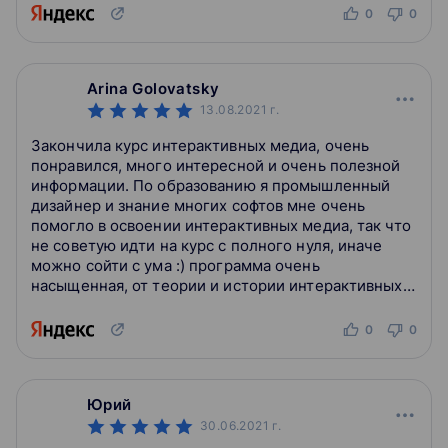
крутые!...
0
0
Если вы проспали уроки физики, то в этом блоке
разберетесь с электричеством, силой тока, напряжением
и сопротивлением. Научитесь правильно подбирать
оборудование и потренируетесь в пайке. Вы узнаете о
Arina Golovatsky
сборке прототипов на платформе Arduino и о том, что
13.08.2021
г.
можно сделать, не владея знаниями кода. А также
попробуете управлять реальной кинетической
Закончила курс интерактивных медиа, очень
инсталляцией на учебном стенде онлайн-лаборатории.
понравился, много интересной и очень полезной
На этом этапе вы подойдете к ключевому моменту
информации. По образованию я промышленный
создания интерактивных сетапов — проектированию и
дизайнер и знание многих софтов мне очень
созданию интерфейсов. На практике вам предстоит
помогло в освоении интерактивных медиа, так что
самостоятельно собрать физический и интерактивный
не советую идти на курс с полного нуля, иначе
сетап, работающий на связке Arduino и TouchDesigner
можно сойти с ума :) программа очень
насыщенная, от теории и истории интерактивных
медиа до процесса ведения проекта, составления
конт...
основы электроники
0
0
интерактивная электроника и кинетические
инсталляции
взаимодействие физических объектов и цифровой
Юрий
графики
лабораторная работа — интерфейс «человек-
30.06.2021
г.
машина»