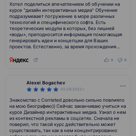
Хотел поделиться впечатлением об обучении на
От идеи до презентации
курсе "дизайн интерактивных медиа" Обучение
подразумевает погружение в море различных
В этом блоке вы освоите этапы создания идеи проекта
технологий и специфического софта. Есть
так, как это работает в студии Avocado Toast. Вы пройдете
теоретические модули в которых, без лишней
весь путь — от создания идеи и проверки ее на прочность
«воды», преподносится информация помогающая
до защиты перед клиентом. В деталях узнаете, как
генерировать идеи и концепции для Ваших
подготовить бриф для крупного заказчика. Научитесь
проектов. Естественно, за время прохождения
работать с массивами информации по проекту и
курса, невозможно на сто процентов изучить все
описывать его так, чтобы идея была понятна заказчику и
инструмент...
0
0
всей команде.
Преподаватели покажут методики создания
интерактивных объектов, визуализации метафоры и
прототипирования, а также поделятся лучшими
Alexei Bogachev
практиками в подготовке презентаций. Возможно, этот
02.09.2022
г.
курс не откроет для вас чего-то принципиально нового, но
Знакомство c Conteted довольно сильно повлияло
обратит ваше внимание на те моменты, о которых нельзя
на мою биографию)) Сейчас заканчиваю учиться на
забывать, а также на реальных примерах покажет, что
курсе Дизайнер интерактивных медиа. Узнал о нем
выход можно найти из любой ситуации
из контекстной рекламы в соцсетях. Сначала не
поверил, что такой курс действительно может
презентация, планирование и реализация проекта
существовать, так как в нем концентрированно
разработка и визуализация идеи