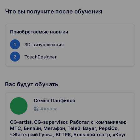
хочет научиться проектировать вовлекающие объекты
на стыке реальности и технологий, мы создали первый
Что вы получите после обучения
в России онлайн-курс по интерактивным медиа со
студией Luna Park.
Приобретаемые навыки
1
3D-визуализация
2
TouchDesigner
Вас будут обучать
Семён Панфилов
4
курса
CG-artist, CG-supervisor. Работал с компаниями:
МТС, Билайн, Мегафон, Tele2, Bayer, PepsiCo,
«Жатецкий Гусь», ВГТРК, Большой театр, «Круг