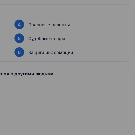
шие эксперты, отобранные лично главредом «Клерка»
ов прилагают к вебинарам полезные презентации.
дадим их эксперту, чтобы он ответил.
ю, что подтянулись в теме.
4
Правовые аспекты
5
Судебные споры
6
Защита информации
ться с другими людьми