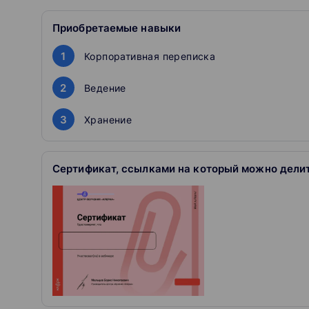
Смотрите запись лекции. Лекции читают луч
Скачиваете презентацию. Большинство автор
Приобретаемые навыки
Оставляйте вопросы в комментариях. Мы пере
Получаете сертификат. Покажите работодател
1
Корпоративная переписка
2
Ведение
3
Хранение
Сертификат, ссылками на который можно дели