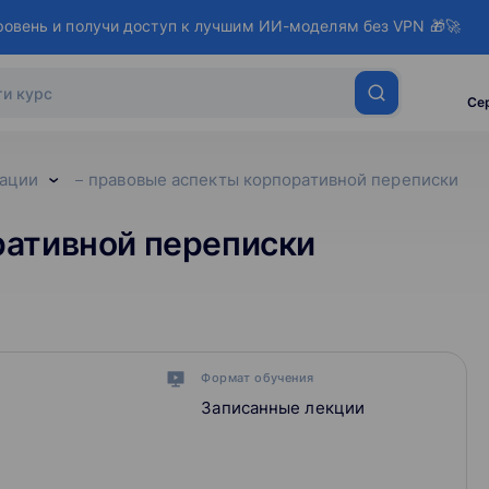
ровень и получи доступ к лучшим ИИ-моделям без VPN 🎁🚀
Се
ации
правовые аспекты корпоративной переписки
ративной переписки
Формат обучения
Записанные лекции