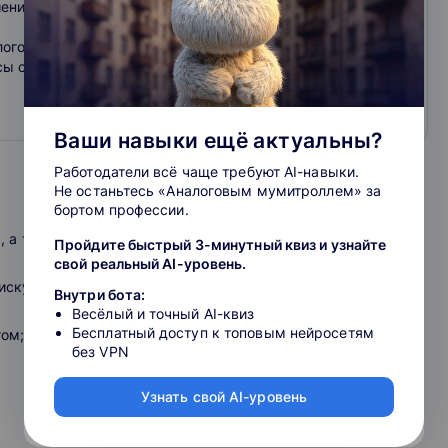
шение квалификации, вебинары, практикумы с лучшими
логовая оптимизация, кадры, право
сы с лучшими лекторами страны и профпереподготовка
Ваши навыки ещё актуальны?
Работодатели всё чаще требуют AI-навыки.
Не останьтесь «Аналоговым мумитроллем» за
бортом профессии.
, а также узнают:
Пройдите быстрый 3-минутный квиз и узнайте
свой реальный AI-уровень.
иску;
Внутри бота:
Весёлый и точный AI-квиз
Бесплатный доступ к топовым нейросетям
том;
без VPN
Узнать свой AI-уровень