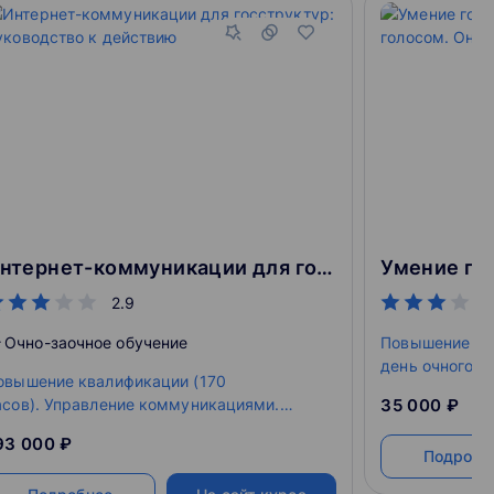
Интернет-коммуникации для госструктур: руководство к действию
2.9
Очно-заочное обучение
Повышение ква
день очного о
овышение квалификации (170
асов). Управление коммуникациями.
35 000 ₽
лушатели научатся прогнозировать,
93 000 ₽
ринимать решения и управлять
Подробн
оммуникационными кампаниями разного