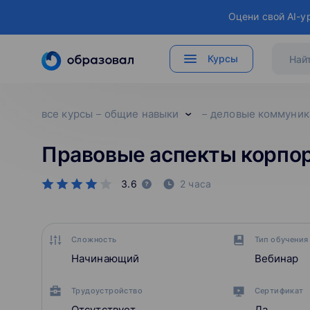
Оцени свой AI-у
Курсы
все курсы
общие навыки
деловые коммуник
Правовые аспекты корпо
3.6
2 часа
Сложность
Тип обучения
Начинающий
Вебинар
Трудоустройство
Сертификат
Отсутствует
Да