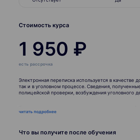
Стоимость курса
1 950 ₽
есть рассрочка
Электронная переписка используется в качестве до
так и в уголовном процессе. Сведения, полученные
полицейской проверки, возбуждения уголовного д
Вправе ли правоохранители получать переписку б
читать подробнее
Может ли диалог с контрагентом привести к небл
Как проходит обучение
Что вы получите после обучения