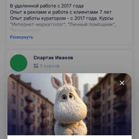
В удаленной работе с 2017 года
Опыт в рекламе и работе с клиентами 7 лет
Опыт работы куратором - с 2017 года. Курсы
"Интернет-маркетолог", "Личный помощник",
"Копирайтер"
Опыт работы куратором VIP-пакетов в проекте
Развернуть
Accel
Ценности - путешествия и возможность работать
из любой точки мира
Спартак Иванов
0
курсов
Эксперт по переговорам с клиентами.
close
Обладатель премии «Спикер года 2020»
Бато Дабаев
0
курсов
Эксперт-юрист, руководитель юридической