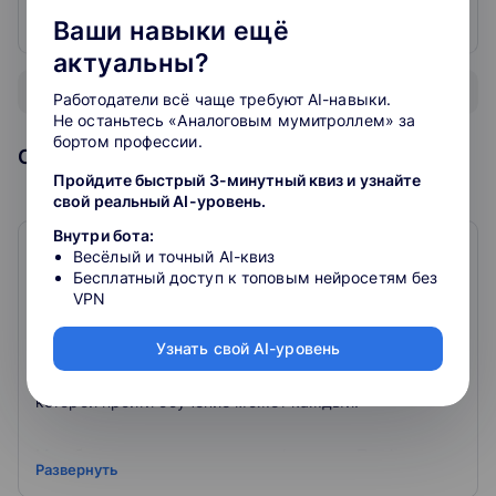
компании, эксперт Госдумы России
Ваши навыки ещё
актуальны?
Показать всех преподавателей
Работодатели всё чаще требуют AI-навыки.
Не останьтесь «Аналоговым мумитроллем» за
бортом профессии.
Образовательная организация
Пройдите быстрый 3-минутный квиз и узнайте
свой реальный AI-уровень.
Внутри бота:
Весёлый и точный AI-квиз
Школа современных профессий
Бесплатный доступ к топовым нейросетям без
Interra
VPN
4.2
96
отзывов
Узнать свой AI-уровень
«Меняем стиль жизни через обучение» Школа
современных профессий Interra — онлайн-школа, в
которой пройти обучение может каждый.
Мы обучаем современным профессиям. Профессиям,
Развернуть
спрос на которые выше, чем предложение.