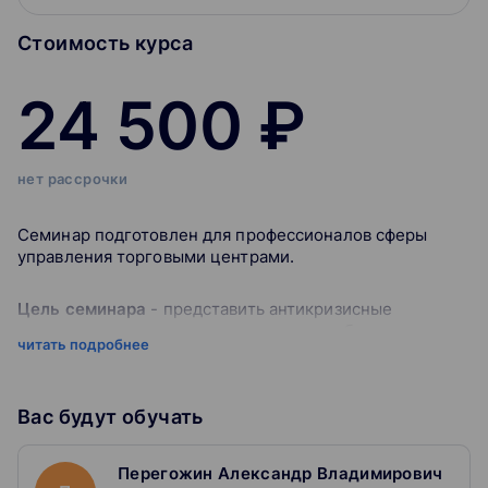
Стоимость курса
24 500 ₽
нет рассрочки
Семинар подготовлен для профессионалов сферы
управления торговыми центрами.
Цель семинара
- представить антикризисные
практики управления, позволяющие стабилизировать
читать подробнее
арендный поток, перенастроить работу всех ключевых
служб управляющей компании, собрать оптимальный
для объекта состав арендаторов.
Вас будут обучать
Качество управления, как известно, наиболее ярко
проявляется в экстренных ситуациях. Бывают
Перегожин Александр Владимирович