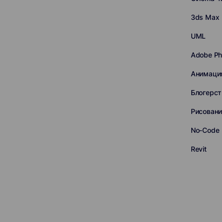
3ds Max
UML
Adobe Ph
Анимаци
Блогерст
Рисован
No-Code
Revit