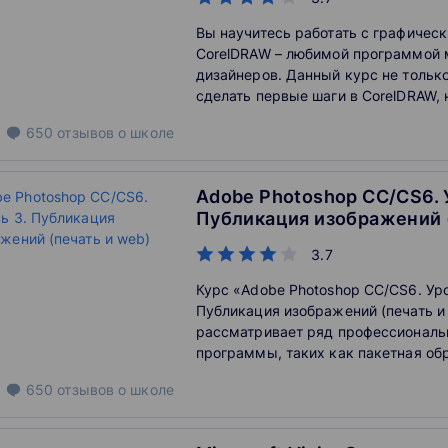
Вы научитесь работать с графичес
CorelDRAW – любимой программой 
дизайнеров. Данный курс не тольк
сделать первые шаги в CorelDRAW, 
с универсальностью этой системы,
650
отзывов
о школе
в промышленном дизайне, и в разр
рекламной продукции, и в оформл
презентаций, и в подготовке изобр
Adobe Photoshop СС/CS6. 
страниц. Эксперименты с цветом, 
Публикация изображений 
содержанием – всё это возможно в
web)
3.7
Курс «Adobe Photoshop СС/CS6. Уро
Публикация изображений (печать и
рассматривает ряд профессиональ
программы, таких как пакетная об
изображений и создание макросов.
650
отзывов
о школе
приобретете навыки допечатной по
цветокоррекции.