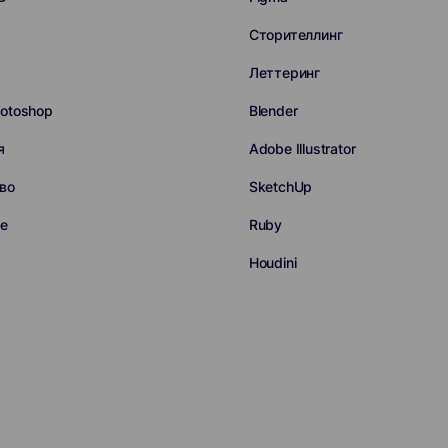
Сторителлинг
Леттеринг
otoshop
Blender
я
Adobe Illustrator
во
SketchUp
ие
Ruby
Houdini