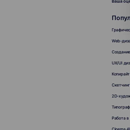
Ваша оц
Попул
Графичес
Web-диз
Создание
UX/UI ди
Копирайт
Скетчинг
2D-худо
Типограф
Работа в
Cinema 4