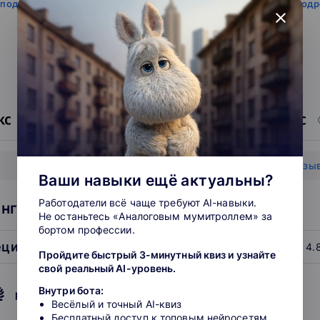
 подробнее
читать под
close
источник
0
0
Показать все отзы
Ваши навыки ещё актуальны?
Работодатели всё чаще требуют AI-навыки.
нг школ: Дизайн и создание контента
Не останьтесь «Аналоговым мумитроллем» за
бортом профессии.
ециалист
4.
Пройдите быстрый 3-минутный квиз и узнайте
свой реальный AI-уровень.
Внутри бота:
рейтинг подборки
Весёлый и точный AI-квиз
Бесплатный доступ к топовым нейросетям