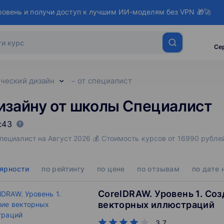
ровень и получи доступ к лучшим ИИ-моделям без VPN 🎁🚀
Се
ческий дизайн
от специалист
изайну от школы Специалист
:43
ециалист на Август 2026 💰 Стоимость курсов от 16990 рублей
лярности
по рейтингу
по цене
по отзывам
по дате 
CorelDRAW. Уровень 1. Со
векторных иллюстраций
3.7