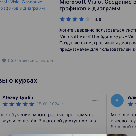
Microsoft Visio. Создание 
графиков и диаграмм
3.6
Хотите уверенно пользоваться инс
Microsoft Visio? Пройдите курс «Micro
Создание схем, графиков и диагра
предназначен для пользователей, 
требуется быстро и качественно ст
650
отзывов
о школе
функциональные диаграммы, схемы
возможностью их привязки к конк
офисного документооборота (файлы
ы о курсах
Alexey Lyalin
Аль
А
15.01.2024
г.
ное обучение, много разных программ на
Мне все по
 вкус и кошелёк. В шаговой доступности от
высокого у
.
большой по