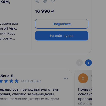
схем,
16 990 ₽
трументами
Подробнее
soft Visio.
мм»! Курс
На сайт курса
которым
роить гибкие
 и графики с
ретным данным
, базы данных)
бина Д.
Ольга 
О
13.01.2024
г.
нравилось ,преподаватели очень
Пользуюсь услу
ровня, спасибо за знание,всем
основном прод
клон за знание ,которые вы дали
преподаватели.
обучения и пол