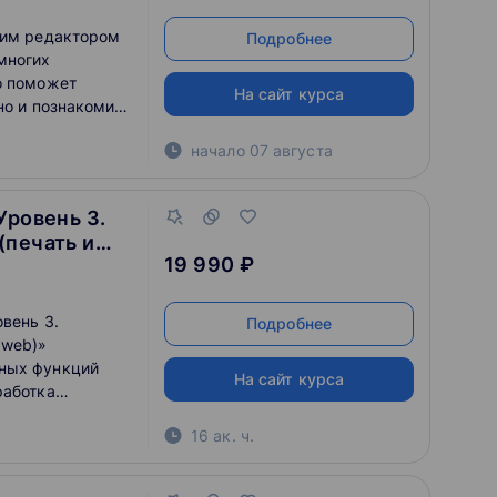
ким редактором
Подробнее
многих
о поможет
На сайт курса
но и познакомит
 используемой и
начало
07 августа
аботке
ении
ажений для веб-
Уровень 3.
формой,
(печать и
 CorelDRAW.
19 990 ₽
вень 3.
Подробнее
 web)»
ных функций
На сайт курса
работка
 Вы также
16 ак. ч.
дготовки и