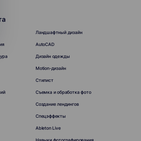
та
Ландшафтный дизайн
ия
AutoCAD
сура
Дизайн одежды
Motion-дизайн
Стилист
ний
Съемка и обработка фото
Создание лендингов
Спецэффекты
Ableton Live
Навыки фотографирования