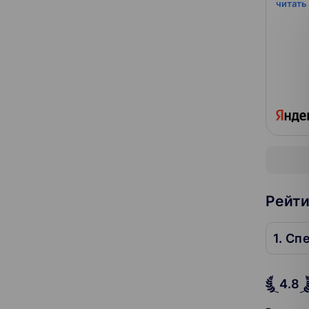
читать
Рейти
1. Сп
4.8