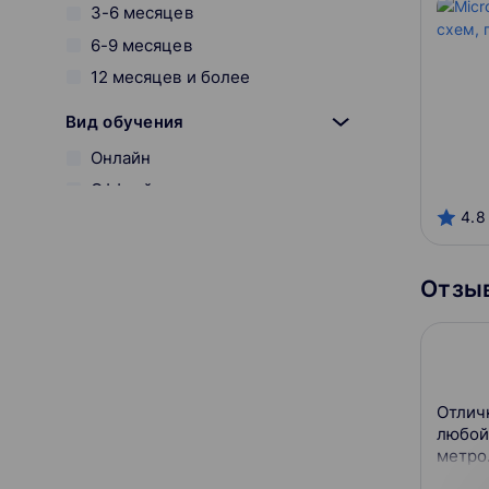
3-6 месяцев
6-9 месяцев
12 месяцев и более
Вид обучения
Онлайн
Оффлайн
4.8
Смешанный
Разработчик курса
Отзыв
Специалист
Гарантия трудоустройства
Отсутствует
Отлич
С сертификатом
любой
метро
Можно в рассрочку