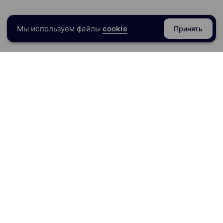
Мы используем файлы
cookie
Принять
razoval.ru
отовы вам помочь