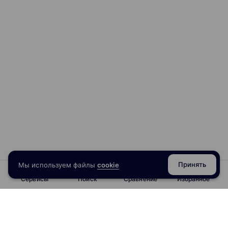
Фигурный текст. Создание, редактирование,
форматирование, предназначение
Импорт текста из офисных приложений
Работа с таблицами
Размещение текста вдоль кривой
Редактирование геометрической формы текста
Простой текст. Создание, редактирование,
форматирование, предназначение
Навыки работы с текстовыми блоками
Итоговая работа: создание печатей и дизайна текста
Модуль 9. Использование спецэффектов (4 ак. ч.)
Области применения спецэффектов
Обзор спецэффектов
Практика совмещения векторных и растровых
Принять
Мы используем файлы
cookie
изображений
Сервисы
Поиск
Сравнение
Избранное
Итоговая работа: разработка макета упаковки.
Модуль 10. Экспорт документа в стандартные
графические форматы. Печать документа.