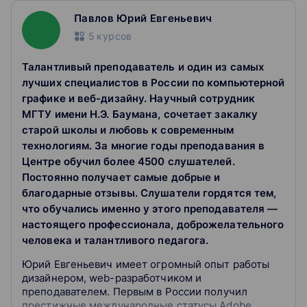
готовить дизайн-макеты разного назначения и степени
Павлов Юрий Евгеньевич
сложности;
5
курсов
разрабатывать фирменный стиль, создать логотип или
открытку, правильно оформить визитки и пр.
Талантливый преподаватель и один из самых
лучших специалистов в России по компьютерной
графике и веб-дизайну. Научный сотрудник
МГТУ имени Н.Э. Баумана, сочетает закалку
старой школы и любовь к современным
технологиям. За многие годы преподавания в
Центре обучил более 4500 слушателей.
Постоянно получает самые добрые и
благодарные отзывы. Слушатели гордятся тем,
что обучались именно у этого преподавателя —
настоящего профессионала, доброжелательного
человека и талантливого педагога.
Юрий Евгеньевич имеет огромный опыт работы
дизайнером, web-разработчиком и
преподавателем. Первым в России получил
престижные международные статусы Adobe