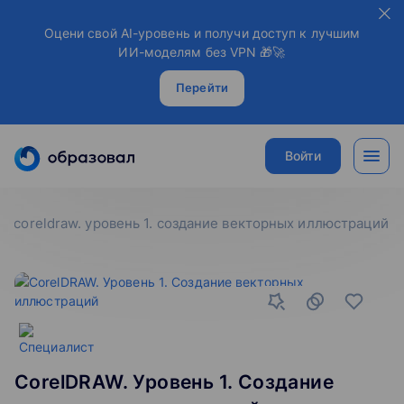
Оцени свой AI-уровень и получи доступ к лучшим
ИИ-моделям без VPN 🎁🚀
Перейти
Войти
coreldraw. уровень 1. создание векторных иллюстраций
CorelDRAW. Уровень 1. Создание