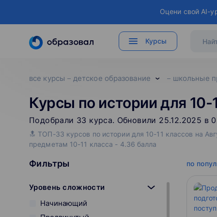
Оцени свой AI-у
Курсы
все курсы
детское образование
школьные п
Курсы по истории для 10-
Подобрали
33
‌
курса
.
Обновили 25.12.2025 в 0
🔝 ТОП-33 курсов по истории для 10-11 классов на Ав
предметам 10-11 класса - 4.36 балла
Фильтры
по попу
Уровень сложности
Начинающий