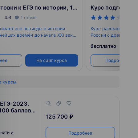
Курс подготовки к ЕГЭ по истории, 11 класс
4.6
1
отзыв
4.4
ривает все периоды в истории
Курс рассматривает 
нейших времён до начала XXI века,
России с древнейших 
есты и выполнять задания второй
основные события в 
бесплатно
решать задания разн
нее
На сайт курса
Подробнее
е курсы
 ЕГЭ-2023.
100 баллов.
125 700 ₽
нити и
Подробнее