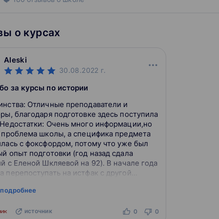
ы о курсах
Aleski
30.08.2022
г.
бо за курсы по истории
чные преподаватели и
оры, благодаря подготовке здесь поступила
ки: Очень много информации,но
е проблема школы, а специфика предмета
илась с фоксфордом, потому что уже был
й опыт подготовки (год назад сдала
й с Еленой Шкляевой на 92). В начале года
а перепоступать на истфак с другой
льности (к слову, технической, так что
 подробнее
источник
0
0