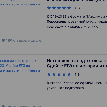
4.6
К ОГЭ-2023 в формате "Максимум о
Персонализированный курс с инд
подходом к каждому ученику.
180
отзывов
о школе
Интенсивная подготовка к
Сдайте ЕГЭ по истории и п
бюджет
4.6
В классе. Классное оффлайн-комью
усиленная подготовка
180
отзывов
о школе