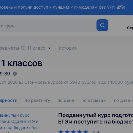
ровень и получи доступ к лучшим ИИ-моделям без VPN 🎁🚀
Се
редметы 10-11 класс
история
11 классов
9:39
густ 2026 💴 Стоимость курсов от 5940 рублей и до 148500 ру
лярности
по рейтингу
по цене
по отзывам
по дате
Продвинутый курс подгото
ЕГЭ и поступите на бюдже
стресса. 10 класс
4.6