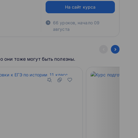
На сайт курса
66 уроков
,
начало
09
августа
Но они тоже могут быть полезны.