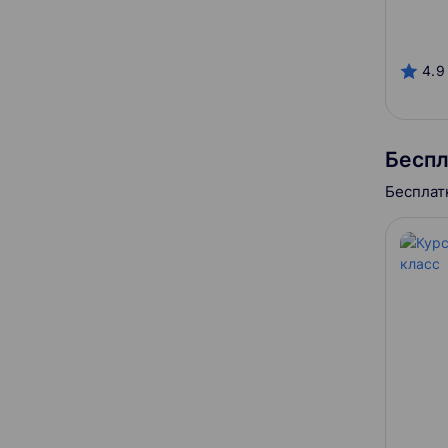
MAXIMUM Education
Tetrika
4.9
Гарантия трудоустройства
Отсутствует
Беспл
С сертификатом
Бесплат
Можно в рассрочку