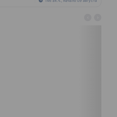
146 ак.ч.
,
начало
09 августа