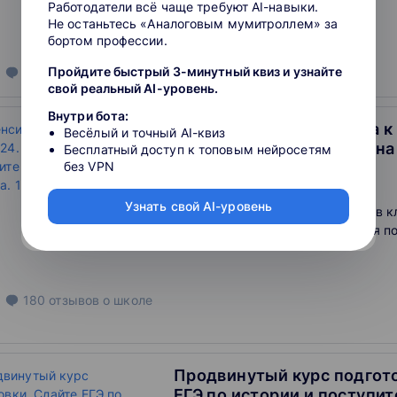
усиленная подготовка
Работодатели всё чаще требуют AI-навыки.
Не останьтесь «Аналоговым мумитроллем» за
бортом профессии.
Пройдите быстрый 3-минутный квиз и узнайте
180
отзывов
о школе
свой реальный AI-уровень.
Внутри бота:
Интенсивная подготовка к
Весёлый и точный AI-квиз
Сдайте ЕГЭ и поступите н
Бесплатный доступ к топовым нейросетям
без VPN
стресса. 10 класс
4.6
Узнать свой AI-уровень
в формате "Максимум онлайн + в к
оффлайн-комьюнити и усиленная по
180
отзывов
о школе
Продвинутый курс подгото
ЕГЭ по истории и поступи