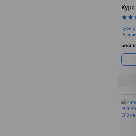
Курс р
России
учит р
беспл
части 