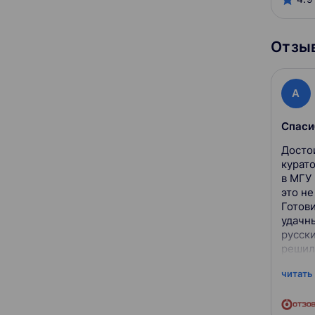
Отзыв
A
Спаси
Достоинства: Отли
курат
в МГУ Недостат
это н
Готов
удачны
русски
решил
специа
читать
опы...