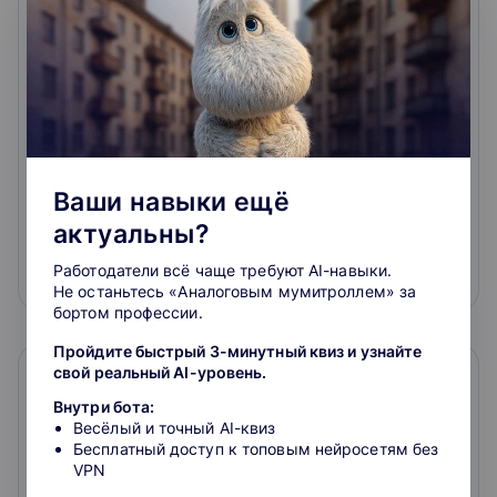
Директор по правовым вопросам.
Профессиональная переподготовка.
Ваши навыки ещё
Онлайн-курс
актуальны?
3.3
Работодатели всё чаще требуют AI-навыки.
270 000 ₽
Не останьтесь «Аналоговым мумитроллем» за
бортом профессии.
Пройдите быстрый 3-минутный квиз и узнайте
свой реальный AI-уровень.
Внутри бота:
Весёлый и точный AI-квиз
Бесплатный доступ к топовым нейросетям без
VPN