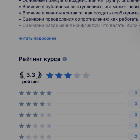
• Основные принципы воздействия на группу: особен
Помогает овладеть реальными навыками и ин
• Влияние в публичных выступлениях: что может повы
которых являются
• Влияние в личном контакте: как создать необходим
носителями практического опыта из бизнес-с
• Сценарии преодоления сопротивления: как работат
Готовит настоящих профессионалов с полевым
• Сценарии разрешения конфликтов: что делать, если
программе с
фокусом на российских бизнес-кейсах.
Умение говорить. Убедительность. Управление голосо
читать подробнее
• Работа с волнением. Конгруэнтность.
• Моральный настрой на выступление. Самодиагности
• Практикум по работе с волнением.
Рейтинг курса
• Имидж/внешний вид/соответствие. Поведение в рам
• Практикум на конгруэнтность.
3.3
• Невербальное воздействие на аудиторию и энергети
• Энергетика оратора. Почему хороший оратор работае
рейтинг
• Вербальные и невербальные проявления разных уро
0
• Практикум: шкала энергетики + упражнение «дириж
• Невербальное воздействие на аудиторию.
0
• Убедительность в жестах. Как правильные жесты у
• Поза оратора и передвижение перед аудиторией — ка
0
• Голосовое влияние. Сила голоса, голосовой диапазон
• Практикум на раскрытие голоса.
0
• Учимся говорить свободно на любую тему.
0
• Cловесная импровизация и переходы.