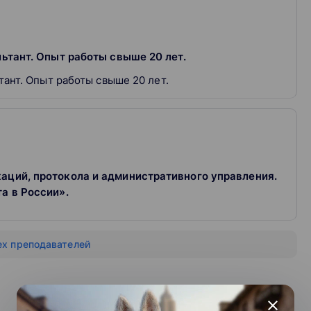
ведение учебных программ по темам: управленческая
ство, корпоративная культура, клиентский сервис,
льтант. Опыт работы свыше 20 лет.
я коммуникация, повышение личной эффективности /
тант. Опыт работы свыше 20 лет.
аций, протокола и административного управления.
а в России».
ех преподавателей
close