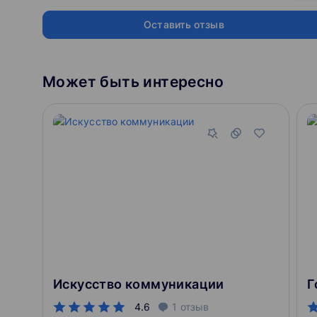
• 3 основных приема словесной импровизации.
• Практикум на словесную импровизацию.
Оставить отзыв
• Учимся говорить свободно на любую тему.
• Переходы между лексическими темами.
• Практикум на переходы.
Может быть интересно
• Технологии продажи идеи и продукта.
• Примеры продающих презентаций.
• 11 Приемов управления эмоциональным состоянием
• Способы вовлечения аудитории — приемы и техники.
• Анализ продающих выступлений лучших продавцов в
• Точка атаки.
• Дедлайн и призыв к действию.
• Практикум: создаем скрипт продающей презентации
Целеполагание. Тайм-менеджмент
• Целеполагание.
• Миссия – важнейший фактор мотивации (Кто? Что? П
• Определение личных ценностей и ролей. Проверка ц
• Постановка целей и задач по методу SMART в работе
• Постановка мотивирующих личных целей.
Искусство коммуникации
• Определение зоны личностного развития: план дейст
• Тайм-менеджмент.
4.6
1
отзыв