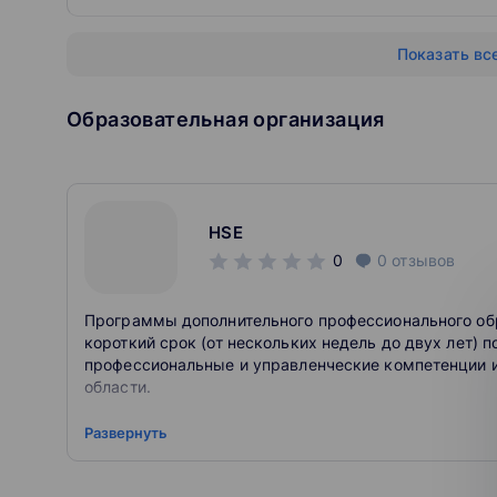
Дистанционный
Показать вс
Состав группы
Нормативная численность группы 35 человек
Образовательная организация
Язык обучения
русский
Режим занятий
2-3 раза в неделю в будние дни с 18.10, в суб
HSE
0
0
отзывов
Программы дополнительного профессионального обр
короткий срок (от нескольких недель до двух лет)
профессиональные и управленческие компетенции и
области.
К освоению дополнительных профессиональных про
Развернуть
Лица, имеющие среднее профессиональное и (