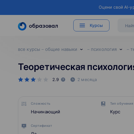
Оцени свой AI-у
Курсы
все курсы
общие навыки
психология
т
Теоретическая психологи
2.9
2 месяца
Сложность
Тип обучения
Начинающий
Курс
Сертификат
Да