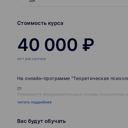
Стоимость курса
40 000 ₽
нет рассрочки
На онлайн-программе "Теоретическая психоло
01
Осваиваете фундаментальные основы психологии и
практике
читать подробнее
02
Получаете системную подготовку к обучению в ма
Вас будут обучать