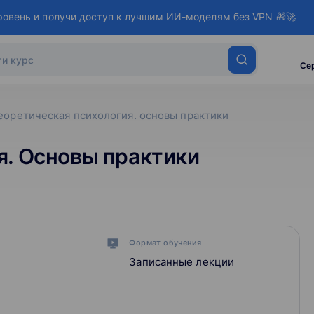
ровень и получи доступ к лучшим ИИ-моделям без VPN 🎁🚀
Се
еоретическая психология. основы практики
я. Основы практики
Формат обучения
Записанные лекции