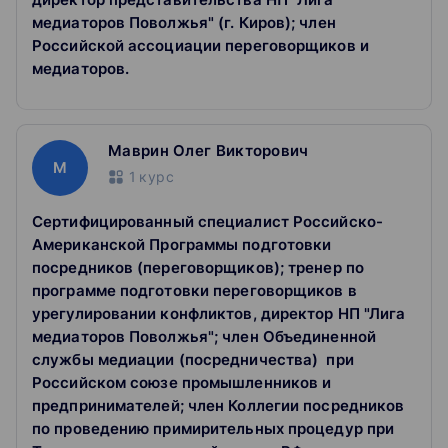
Возможность участия в мастер-классах и
профильных мероприятиях РЭУ им. Г.В.
медиаторов Поволжья" (г. Киров); член
Плеханова и его партнёров.
Российской ассоциации переговорщиков и
Наличие системы скидок для корпоративных
медиаторов.
заказчиков
Как поступить
Маврин Олег Викторович
Требования к слушателям
М
К освоению программы допускаются лица, имеющие
1
курс
высшее или среднее профессиональное образование
Сертифицированный специалист Российско-
Документы для поступления
Американской Программы подготовки
Копия диплома о высшем или среднем
посредников (переговорщиков); тренер по
профессиональном образовании с приложением или
программе подготовки переговорщиков в
справка с места учебы (для студентов)
урегулировании конфликтов, директор НП "Лига
Паспорт: 1 разворот (фото), 2 разворот (регистрация)
медиаторов Поволжья"; член Объединенной
СНИЛС
службы медиации (посредничества) при
Российском союзе промышленников и
Программа повышения квалификации рассчитана на
руководителей организаций, юристов, адвокатов, а
предпринимателей; член Коллегии посредников
также всех, кто в профессиональной деятельности
по проведению примирительных процедур при
связан с переговорами, медиацией и другими