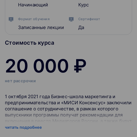
Начинающий
Курс
Формат обучения
Сертификат
Записанные лекции
Да
Стоимость курса
20 000 ₽
нет рассрочки
1 октября 2021 года Бизнес-школа маркетинга и
предпринимательства и «МИСИ Консенсус» заключили
соглашение о сотрудничестве, в рамках которого
выпускники программы получат рекомендации для
включения в реестр Медиаторов России, а также будут
освобождены от вступительного взноса.
читать подробнее