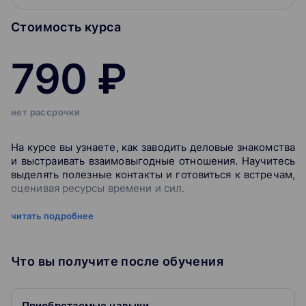
Стоимость курса
790 ₽
нет рассрочки
На курсе вы узнаете, как заводить деловые знакомства
и выстраивать взаимовыгодные отношения. Научитесь
выделять полезные контакты и готовиться к встречам,
оценивая ресурсы времени и сил.
читать подробнее
Леонид Бугаев расскажет, о чем говорить с
незнакомым человеком, как кратко и эффективно себя
презентовать и сохранить дружеское расположение.
Что вы получите после обучения
Будьте профессионалом в той области, в которой вы
работаете, и когда нужно получить грамотную
Приобретаемые навыки