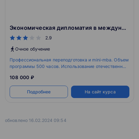
Экономическая дипломатия в международном бизнесе
2.9
Очное обучение
Профессиональная переподготовка и mini-mba. Объем
программы 500 часов. Использование отечественным
бизнесом инструментов внешней политики и
108 000 ₽
экономической дипломатии в практической
деятельности способствует реализации
Подробнее
На сайт курса
внешнеполитических и внешнеэкономических задач,
направленных на защиту национальных
экономических интересов страны и обеспечение
экономической безопасности дипломатическими
методами.
обновлено 16.02.2024 09:54