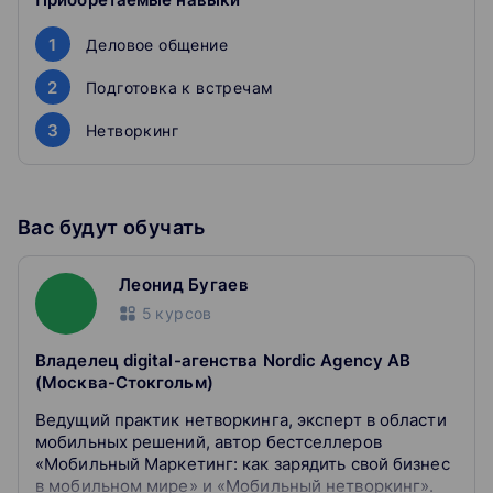
консультацию по узкому вопросу, получить
определенные услуги (разработать стратегию
1
Деловое общение
рекламы, сделать лендинг), самому не обязательно
погружаться в детали периферийной области. Ищите
2
Подготовка к встречам
интересных людей, расширяйте круг общения и
делитесь контактами. Используйте методики курса, и
3
Нетворкинг
вы перестанете бояться новых знакомств и откроете
талант переговорщика.
Вас будут обучать
Леонид Бугаев
5
курсов
Владелец digital-агенства Nordic Agency AB
(Москва-Стокгольм)
Ведущий практик нетворкинга, эксперт в области
мобильных решений, автор бестселлеров
«Мобильный Маркетинг: как зарядить свой бизнес
в мобильном мире» и «Мобильный нетворкинг».