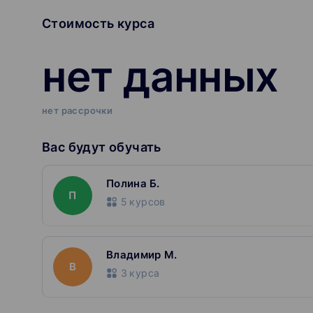
Стоимость курса
нет данных
нет рассрочки
Вас будут обучать
Полина Б.
П
5
курсов
Владимир М.
В
3
курса