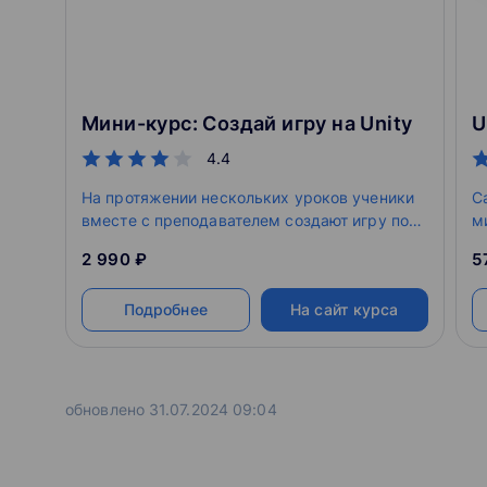
Мини-курс: Создай игру на Unity
4.4
На протяжении нескольких уроков ученики
С
вместе с преподавателем создают игру по
м
одной из тем. Учатся проектировать уровни,
с
2 990 ₽
5
программировать механики.
и
Подробнее
На сайт курса
обновлено 31.07.2024 09:04