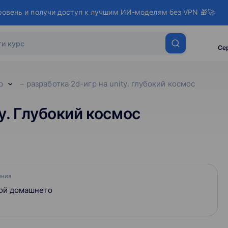
ровень и получи доступ к лучшим ИИ-моделям без VPN 🎁🚀
Се
р
разработка 2d-игр на unity. глубокий космос
y. Глубокий космос
ения
ой домашнего