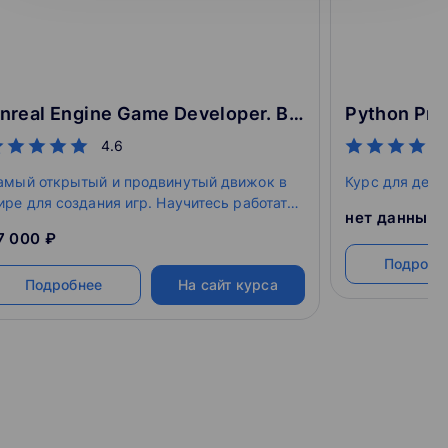
Unreal Engine Game Developer. Basic
Python Pro
4.6
амый открытый и продвинутый движок в
Курс для дете
ире для создания игр. Научитесь работать
нет данных
 Unreal Engine и создайте свою собственную
7 000 ₽
гру.
Подробн
Подробнее
На сайт курса