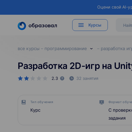
Оцени свой AI-у
Курсы
все курсы
программирование
разработка иг
Разработка 2D-игр на Unit
2.3
32 занятия
Тип обучения
Формат обуч
Курс
С проверк
задания