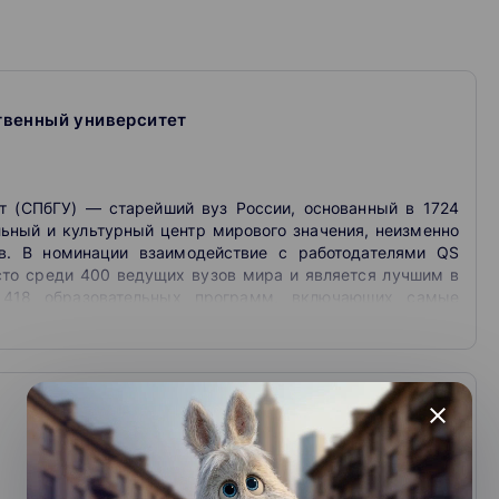
твенный университет
т (СПбГУ) — старейший вуз России, основанный в 1724
льный и культурный центр мирового значения, неизменно
в. В номинации взаимодействие с работодателями QS
есто среди 400 ведущих вузов мира и является лучшим в
 418 образовательных программ, включающих самые
ости. Сертификат об успешном окончании представленных
 поступлении на программы магистратуры и аспирантуры
зможное, чтобы не допустить распространения вируса:
итуации крайней необходимости изменен порядок
close
 помощь универсантам, тысячи студентов других вузов
ussia, founded in 1724. The University today is a world-class