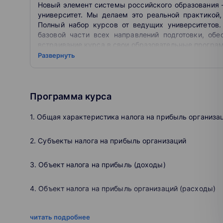
Новый элемент системы российского образования
research, educational and cultural centre which is always
университет. Мы делаем это реальной практикой,
Petersburg University was ranked 20th in QS Graduate 
Полный набор курсов от ведущих университетов
the world and is the best in Russia. At present, St Pe
базовой части всех направлений подготовки, обе
the most advanced areas and fields of study. The certif
встраивание курса в свои образовательные прогр
five additional points when applying for master’s and d
«Открытое образование» – это образовательная п
Развернуть
российских вузов, которые объединили свои усил
качественное высшее образование.
Любой пользователь может совершенно беспл
Программа курса
университетов России, а студенты российских 
университете.
1. Общая характеристика налога на прибыль организа
2. Субъекты налога на прибыль организаций
3. Объект налога на прибыль (доходы)
4. Объект налога на прибыль организаций (расходы)
5. Экономическая обоснованность расходов
читать подробнее