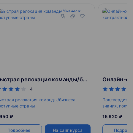
Быстрая релокация команды/бизнеса: доступные страны
4
ыстрая релокация команды/бизнеса:
Подтвердите 
оступные страны
знания, получ
более компет
 950 ₽
15 920 ₽
Подробнее
На сайт курса
Подробн