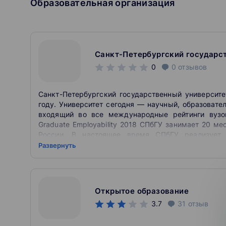
Образовательная организация
Санкт-Петербургский государс
0
0
отзывов
Санкт-Петербургский государственный университе
году. Университет сегодня — научный, образовате
входящий во все международные рейтинги вузо
Graduate Employability 2018 СПбГУ занимает 20 м
России. В настоящее время СПбГУ реализует
современные направления подготовки и специальн
Развернуть
онлайн-курсов дает 5 дополнительных баллов при
СПбГУ.
Санкт-Петербургский университет делает все во
организовано дистанционное обучение, в с
Открытое образование
документооборота, студенты-волонтеры оказывают
3.7
31
отзыв
зачислены на онлайн-курсы СПбГУ.
St Petersburg University is the oldest university in R