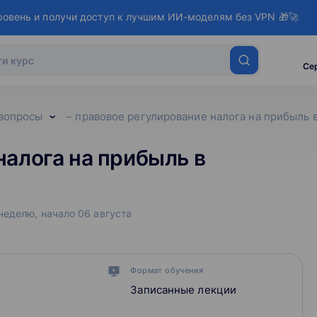
ровень и получи доступ к лучшим ИИ-моделям без VPN 🎁🚀
Се
вопросы
правовое регулирование налога на прибыль 
алога на прибыль в
 неделю,
начало
06 августа
Формат обучения
Записанные лекции