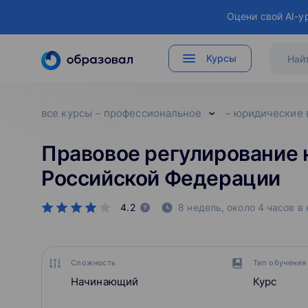
Оцени свой AI-у
Курсы
все курсы
профессиональное
юридические 
Правовое регулирование н
Российской Федерации
4.2
8 недель, около 4 часов в
Сложность
Тип обучения
Начинающий
Курс