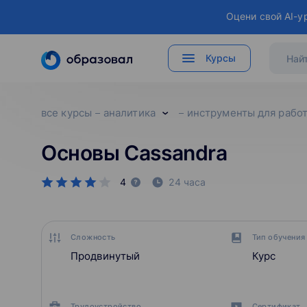
Оцени свой AI-у
Курсы
все курсы
аналитика
инструменты для рабо
Основы Cassandra
4
24 часа
Сложность
Тип обучения
Продвинутый
Курс
Трудоустройство
Сертификат