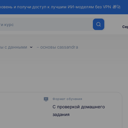
ровень и получи доступ к лучшим ИИ-моделям без VPN 🎁🚀
Се
ты с данными
основы cassandra
Формат обучения
С проверкой домашнего
задания