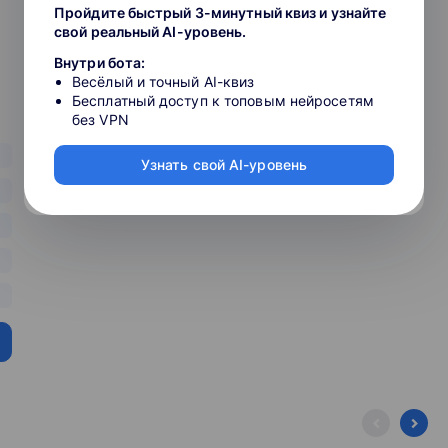
Пройдите быстрый 3-минутный квиз и узнайте
свой реальный AI-уровень.
a®;
Внутри бота:
Весёлый и точный AI-квиз
Бесплатный доступ к топовым нейросетям
без VPN
Узнать свой AI-уровень
ск;