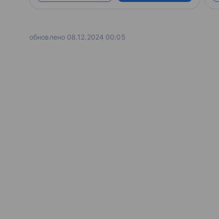
как минимум, половина успеха. Программа
должна обладать огромным функционалом и
одновременно интуитивно понятным
интерфейсом. Именно PowerPoint отвечает
обновлено 08.12.2024 00:05
этим требованиям.