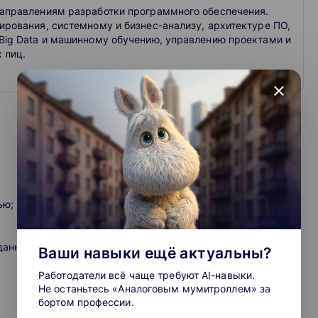
аправлениям разработки программного обеспечения.
рования, системному и бизнес-анализу, архитектуре ПО,
Big Data и машинному обучению, управлению проектами и
 лиц.
close
ью;
данных;
Ваши навыки ещё актуальны?
Работодатели всё чаще требуют AI-навыки.
Не останьтесь «Аналоговым мумитроллем» за
бортом профессии.
таревание данных;