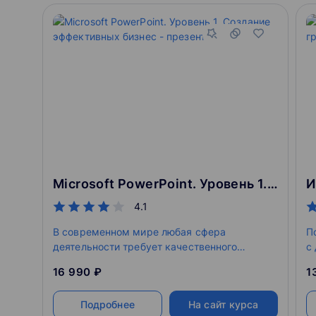
Microsoft PowerPoint. Уровень 1. Создание эффективных бизнес - презентаций
4.1
В современном мире любая сфера
П
деятельности требует качественного
с
представления информации. Яркость,
з
16 990 ₽
1
легкость и доступность изложения – залог
к
успеха выступающего. Выбор подходящего
с
Подробнее
На сайт курса
софта - задача, от решения которой зависит,