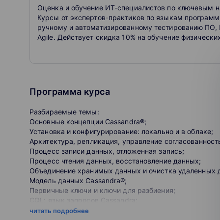
Оценка и обучение ИТ-специалистов по ключевым н
Курсы от экспертов-практиков по языкам программи
ручному и автоматизированному тестированию ПО, 
Agile. Действует скидка 10% на обучение физических
Программа курса
Разбираемые темы:
Основные концепции Cassandra®;
Установка и конфигурирование: локально и в облаке;
Архитектура, репликация, управление согласованност
Процесс записи данных, отложенная запись;
Процесс чтения данных, восстановление данных;
Объединение хранимых данных и очистка удаленных 
Модель данных Cassandra®;
Первичные ключи и ключи для разбиения;
CQL: язык запросов Cassandra;
CQL: Типы данных, коллекции, вложенные данные, ус
читать подробнее
Запросы на CQL;