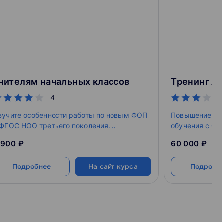
чителям начальных классов
4
зучите особенности работы по новым ФОП
Повышение кв
 ФГОС НОО третьего поколения.
обучения c 09
азберетесь в нормативно‑правовой
 900 ₽
60 000 ₽
окументации, научитесь применять
ормативные акты в работе. Получите
Подробнее
На сайт курса
Подробн
кспертную поддержку и удостоверение.