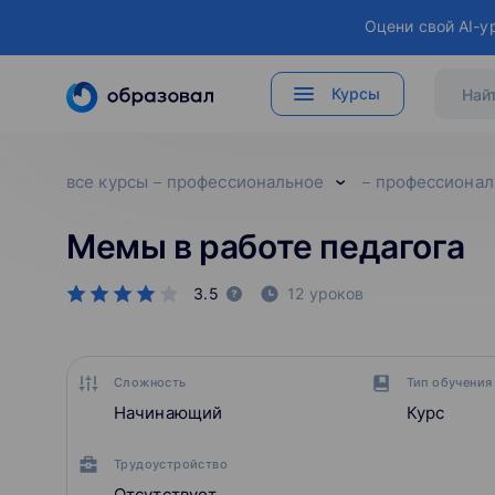
Оцени свой AI-у
Курсы
все курсы
профессиональное
профессионал
Мемы в работе педагога
3.5
12 уроков
Сложность
Тип обучения
Начинающий
Курс
Трудоустройство
Отсутствует