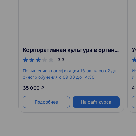
Корпоративная культура в организации. Онлайн-курс
У
3.3
Повышение квалификации 16 ак. часов 2 дня
И
очного обучения c 09:00 до 14:30
и
Р
35 000 ₽
4
д
н
Подробнее
На сайт курса
э