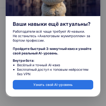
обучать
Ваши навыки ещё актуальны?
тформе в 2013 году. Сегодня среди охваченных курсами
статистика
Работодатели всё чаще требуют AI-навыки.
нерно-технические и естественные науки. Онлайн-курсы,
Не останьтесь «Аналоговым мумитроллем» за
призерами конкурсов онлайн-курсов, а система
бортом профессии.
ряде курсов на платформах Coursera и edX. Также Stepik
ия, где каждый сможет изучать материал, подобранный
Пройдите быстрый 3-минутный квиз и узнайте
свой реальный AI-уровень.
Внутри бота:
Весёлый и точный AI-квиз
Бесплатный доступ к топовым нейросетям
без VPN
конкурсов и олимпиад — среди мероприятий —
лярность мемов?
и Тотальный диктант, международная олимпиада по
Узнать свой AI-уровень
ма