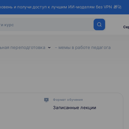
ровень и получи доступ к лучшим ИИ-моделям без VPN 🎁🚀
Се
ьная переподготовка
мемы в работе педагога
Формат обучения
Записанные лекции