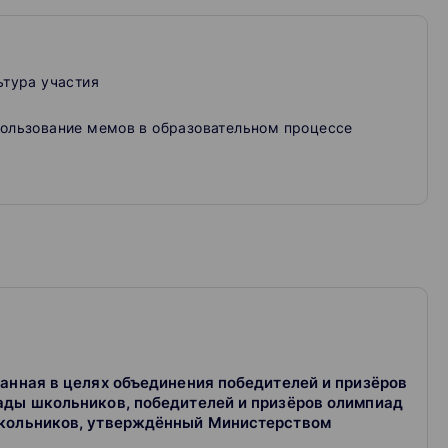
гнитивный психолог Даниил Ривин в своем курсе
м, как использовать их комический эффект для
т инструменты для создания мемов.
ьтура участия
реть в любое удобное время, и домашних заданий,
ользование мемов в образовательном процессе
пиад» – региональная общественная организация,
импиадам.
анная в целях объединения победителей и призёров
ады школьников, победителей и призёров олимпиад
школьников, утверждённый Министерством