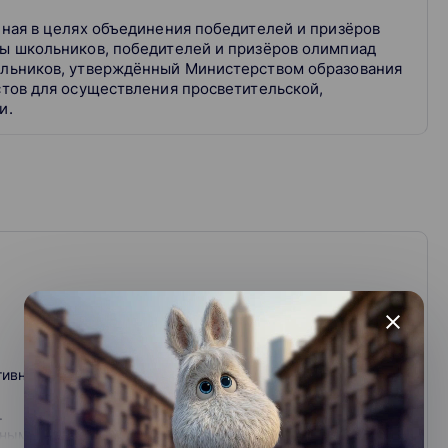
ная в целях объединения победителей и призёров
ы школьников, победителей и призёров олимпиад
ольников, утверждённый Министерством образования
стов для осуществления просветительской,
и.
close
ивного обучения, сотрудничаем с авторами MOOC,
.
бным.