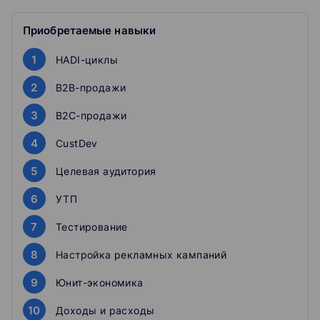
запустить свой IT‑продукт
Приобретаемые навыки
Стартаперам, которые хотят поднять первый раунд
инвестиций
1
HADI-циклы
Руководителям в компаниях, которые хотят увеличить
2
B2B-продажи
продуктовую линейку
3
B2C-продажи
4
CustDev
5
Целевая аудитория
6
УТП
7
Тестирование
8
Настройка рекламных кампаний
9
Юнит-экономика
10
Доходы и расходы