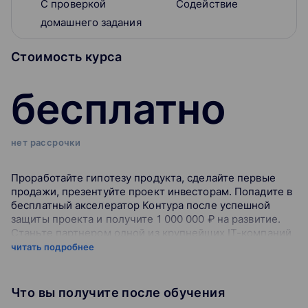
С проверкой
Содействие
домашнего задания
Стоимость курса
бесплатно
нет рассрочки
Проработайте гипотезу продукта, сделайте первые
продажи, презентуйте проект инвесторам. Попадите в
бесплатный акселератор Контура после успешной
защиты проекта и получите 1 000 000 ₽ на развитие.
Станьте партнером одной из крупнейших IT-компаний
России!
читать подробнее
Курс будет полезен
Что вы получите после обучения
Предпринимателям и стартаперам, которые хотят