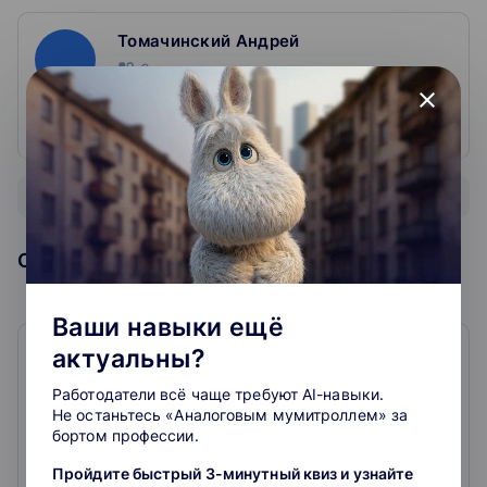
Томачинский Андрей
3
курса
close
менеджер проектов «СКБ Контур»
Показать всех преподавателей
Образовательная организация
Ваши навыки ещё
актуальны?
КонтурШкола
Работодатели всё чаще требуют AI-навыки.
4.4
64
отзыва
Не останьтесь «Аналоговым мумитроллем» за
бортом профессии.
Контур Школа
– это ведущий лицензированный центр
Пройдите быстрый 3-минутный квиз и узнайте
онлайн-образования, предоставляющий