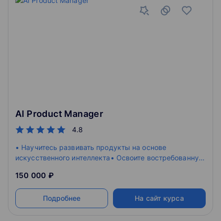
AI Product Manager
4.8
• Научитесь развивать продукты на основе
искусственного интеллекта• Освоите востребованную
профессию в сфере IT• Сможете внедрить цифровые
150 000 ₽
технологии в своей компании
Подробнее
На сайт курса