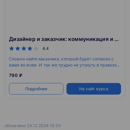
Дизайнер и заказчик: коммуникация и презентация работ
4.4
Сложно найти заказчика, который будет согласен с
вами во всем. И так же трудно не утонуть в правках в
работе над проектом. Завершить обучение на онлайн-
790 ₽
курсах веб-дизайну – это важная часть в освоении
нужных компетенций, однако это не всё. Только
Подробнее
На сайт курса
умение находить общий язык с клиентом на
протяжении всей работы позволит получать заказы и
создавать на их основе качественный продукт.
обновлено 24.12.2024 19:30