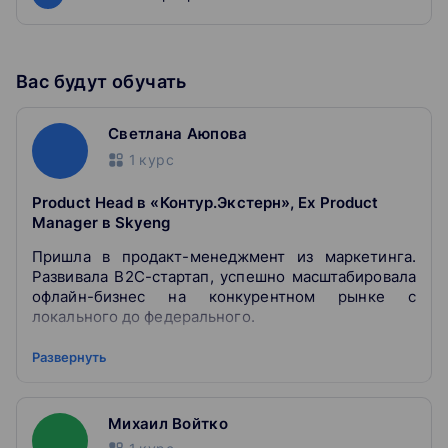
Вас будут обучать
Светлана Аюпова
1
курс
Product Head в «Контур.Экстерн», Ex Product
Manager в Skyeng
Пришла в продакт-менеджмент из маркетинга.
Развивала B2C-стартап, успешно масштабировала
офлайн-бизнес на конкурентном рынке с
локального до федерального.
Развернуть
12 лет опыта работы в маркетинге, 5 — в продакт-
менеджменте, управлении продуктами и
проектами. 4 года работала в образовательных
Михаил Войтко
проектах