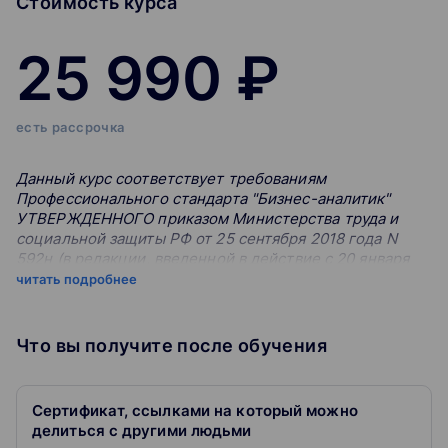
Стоимость курса
25 990 ₽
есть рассрочка
Данный курс соответствует требованиям
Профессионального стандарта "Бизнес-аналитик"
УТВЕРЖДЕННОГО приказом Министерства труда и
социальной защиты РФ от 25 сентября 2018 года N
592н (в редакции, введенной в действие с 20 января
2019 года приказом Минтруда России от 14 декабря
читать подробнее
2018 года N 807н.)
Что вы получите после обучения
Международный Институт Бизнес-Анализа (IIBA)
определяет бизнес-анализ как практику создания
условий для осуществления организационных
изменений путем определения потребностей и
Сертификат, ссылками на который можно
предложения решений, которые предполагают выгоду
делиться с другими людьми
для акционеров.