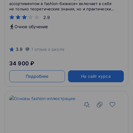
ассортиментом в fashion-бизнесе» включает в себя
не только теоретические знания, но и практические
навыки в области закупки товара. 5-дневный
2.9
интенсив будет полезен как для байеров, продавцов,
управляющих fashion-ритейла, так и для
Очное обучение
предпринимателей, планирующих открытие бизнеса
в модной сфере.
3.8
1
отзыв
о школе
34 900 ₽
Подробнее
На сайт курса