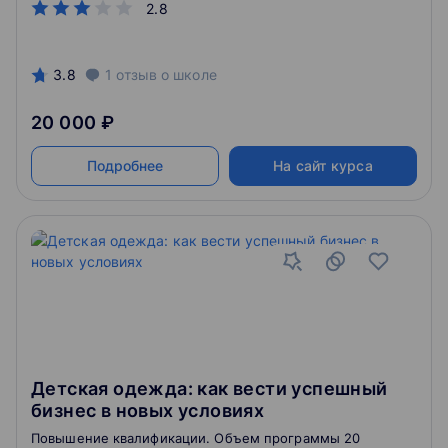
2.8
процессов закупки, поставки, хранения,
транспортирования и реализации, обеспечения
конкурентных преимуществ одежных товаров с
целью получения максимальной прибыли.
3.8
1
отзыв
о школе
20 000 ₽
Подробнее
На сайт курса
Детская одежда: как вести успешный
бизнес в новых условиях
Повышение квалификации. Объем программы 20