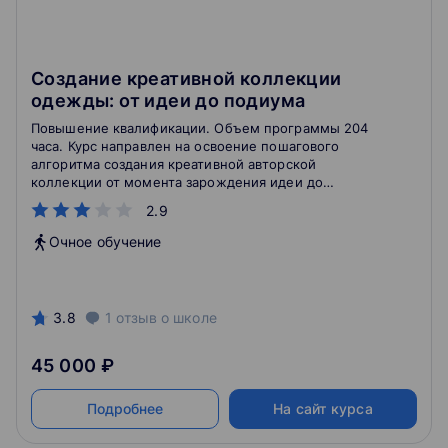
Создание креативной коллекции
одежды: от идеи до подиума
Повышение квалификации. Объем программы 204
часа. Курс направлен на освоение пошагового
алгоритма создания креативной авторской
коллекции от момента зарождения идеи до
воплощения ее в материале с целью дальнейшей
2.9
демонстрации коллекции на различных конкурсах,
для ее защиты в качестве дипломного проекта в
Очное обучение
любом учебном заведении, для имиджевого
продвижения молодой дизайнерской марки на
рынке fashion-индустрии.
3.8
1
отзыв
о школе
45 000 ₽
Подробнее
На сайт курса