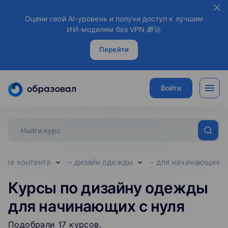
Оцени свой AI-уровень и получи доступ к лучшим
ИИ-моделям без VPN 🎁🚀
Перейти
Войти
ание контента
дизайн одежды
для начинающих
Курсы по дизайну одежды
для начинающих с нуля
Подобрали
17
‌
курсов
.