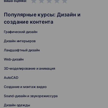
grade
grade
grade
grade
grade
Ваша оценка:
Популярные курсы: Дизайн и
создание контента
Графический дизайн
Дизайн интерьеров
Ландшафтный дизайн
Web-дизайн
3D-моделирование и анимация
AutoCAD
Создание и монтаж видео
Sound-дизайн и звукорежиссура
Дизайн одежды