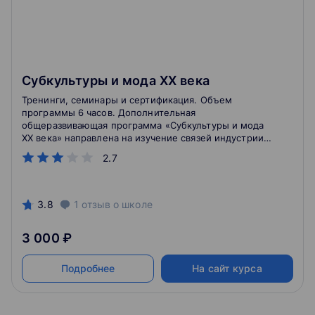
Субкультуры и мода ХХ века
Тренинги, семинары и сертификация. Объем
программы 6 часов. Дополнительная
общеразвивающая программа «Субкультуры и мода
ХХ века» направлена на изучение связей индустрии
моды и молодежных субкультур, истории
2.7
возникновения субкультур после Второй моровой
войны, их влияния на массовую культуру.
3.8
1
отзыв
о школе
3 000 ₽
Подробнее
На сайт курса