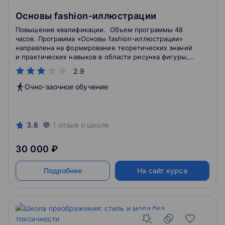
Основы fashion-иллюстрации
Повышение квалификации. Объем программы 48
часов. Программа «Основы fashion-иллюстрации»
направлена на формирование теоретических знаний
и практических навыков в области рисунка фигуры,
композиции костюма, а также на повышение уровня
2.9
художественно-конструкторских (дизайнерских)
проектов в сфере создания одежды.
Очно-заочное обучение
3.8
1
отзыв
о школе
30 000 ₽
Подробнее
На сайт курса