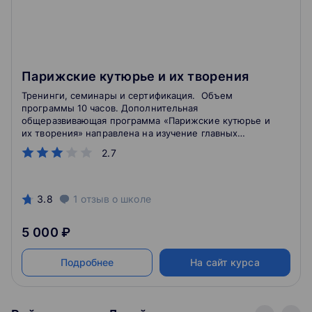
Парижские кутюрье и их творения
Тренинги, семинары и сертификация. Объем
программы 10 часов. Дополнительная
общеразвивающая программа «Парижские кутюрье и
их творения» направлена на изучение главных
модных домов, изменивших индустрию моды, на
2.7
осмысление влияния исторических событий на
творчество модельеров.
3.8
1
отзыв
о школе
5 000 ₽
Подробнее
На сайт курса