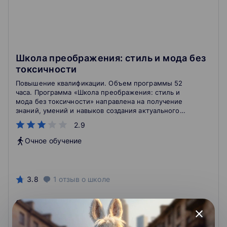
Школа преображения: стиль и мода без
токсичности
Повышение квалификации. Объем программы 52
часа. Программа «Школа преображения: стиль и
мода без токсичности» направлена на получение
знаний, умений и навыков создания актуального
визуального образа человека посредством
2.9
использования одежды, обуви, аксессуаров и
формирование комфортного психологического
Очное обучение
состояния, при котором человек не испытывает
проблем с восприятием своей внешности.
3.8
1
отзыв
о школе
23 500 ₽
close
Подробнее
На сайт курса