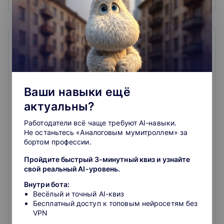
Ваши навыки ещё
актуальны?
Летняя школа моды для
старшеклассников
Работодатели всё чаще требуют AI-навыки.
Не останьтесь «Аналоговым мумитроллем» за
Тренинги, семинары и сертификация. Объем
бортом профессии.
программы 40 часов. Летняя школа моды для
старшеклассников - это знакомство с индустрией
Пройдите быстрый 3-минутный квиз и узнайте
моды как сферой реализации творческих
свой реальный AI-уровень.
наклонностей и возможной предпринимательской
2.8
активности.
Внутри бота:
Очное обучение
Весёлый и точный AI-квиз
Бесплатный доступ к топовым нейросетям без
VPN