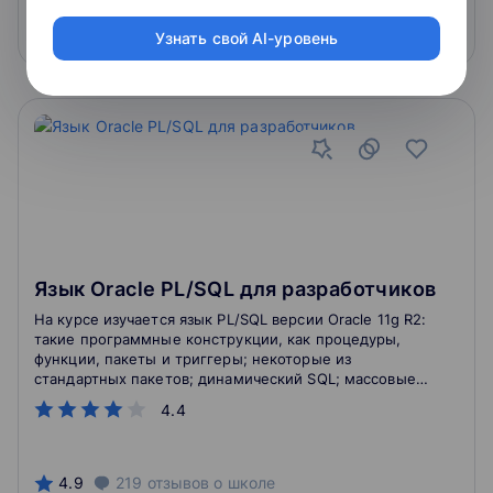
Подробнее
На сайт курса
Узнать свой AI-уровень
Язык Oracle PL/SQL для разработчиков
На курсе изучается язык PL/SQL версии Oracle 11g R2:
такие программные конструкции, как процедуры,
функции, пакеты и триггеры; некоторые из
стандартных пакетов; динамический SQL; массовые
загрузки данных с помощью коллекций; способы
4.4
влияния на компиляцию PL/SQL-кода и механизм
управления зависимостями. В качестве инструмента
используется Oracle SQL Developer.
4.9
219
отзывов
о школе