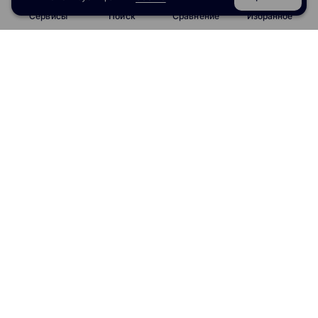
Сервисы
Поиск
Сравнение
Избранное
info@obrazoval.ru
всегда готовы вам помочь
Рейтинг курсов
Отзывы о школах