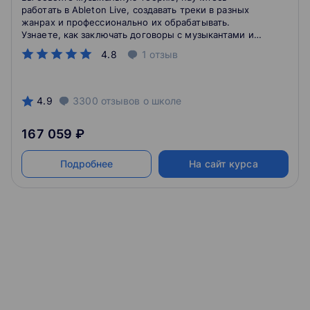
работать в Ableton Live, создавать треки в разных
жанрах и профессионально их обрабатывать.
Узнаете, как заключать договоры с музыкантами и
лейблами и строить бизнес-модель проекта.
4.8
1
отзыв
Сможете писать музыку для себя или начать
творческую карьеру.
4.9
3300
отзывов
о школе
167 059 ₽
Подробнее
На сайт курса