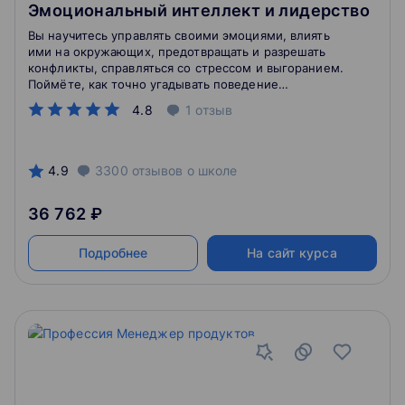
Эмоциональный интеллект и лидерство
Вы научитесь управлять своими эмоциями, влиять
ими на окружающих, предотвращать и разрешать
конфликты, справляться со стрессом и выгоранием.
Поймёте, как точно угадывать поведение
собеседника, убеждать и вызывать доверие.
4.8
1
отзыв
Сможете легко наладить отношения с коллегами и
начальством.
4.9
3300
отзывов
о школе
36 762 ₽
Подробнее
На сайт курса