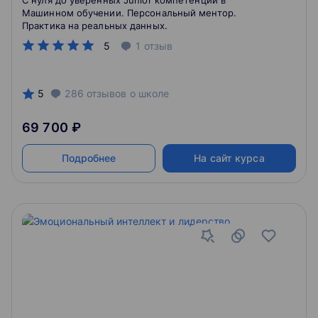
С нуля до уверенных Junior компетенций в
Машинном обучении. Персональный ментор.
Практика на реальных данных.
5
1
отзыв
5
286
отзывов
о школе
69 700 ₽
Подробнее
На сайт курса