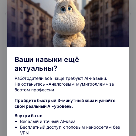
Ваши навыки ещё
Расширенные возможности Excel
актуальны?
Вы уже не новичок в Excel, но есть понимание: "Мою
работу точно можно упростить и ускорить!"
Работодатели всё чаще требуют AI-навыки.
Перестанете бегать с вопросами к знакомым "гуру
Не останьтесь «Аналоговым мумитроллем» за
Excel".
бортом профессии.
4.3
Пройдите быстрый 3-минутный квиз и узнайте
свой реальный AI-уровень.
Внутри бота:
4.8
60
отзывов
о школе
Весёлый и точный AI-квиз
Бесплатный доступ к топовым нейросетям без
14 900 ₽
VPN