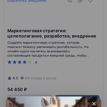
Маркетинговая стратегия:
целеполагание, разработка, внедрение
Создайте маркетинговую стратегию, которая
поможет бизнесу увеличивать рентабельность. На
онлайн-курсе научитесь анализировать
составляющие продукта и внешней среды, чтобы
принимать верные управленческие решения в
4
условиях быстро меняющегося рынка
4.5
64
отзыва
о школе
54 450 ₽
Подробнее
На сайт курса
close