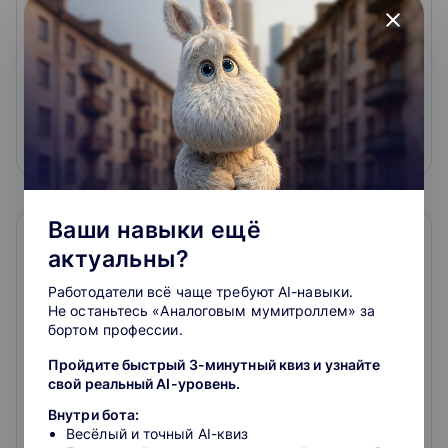
close
Продвинутый курс подготовки. Сдайте
ЕГЭ и поступите на бюджет без стресса.
10 класс
4.6
124 800 ₽
Ваши навыки ещё
актуальны?
Работодатели всё чаще требуют AI-навыки.
Не останьтесь «Аналоговым мумитроллем» за
бортом профессии.
Пройдите быстрый 3-минутный квиз и узнайте
Интенсивная подготовка к ЕГЭ-2024.
свой реальный AI-уровень.
Сдайте ЕГЭ и поступите на бюджет без
Внутри бота:
стресса. 10 класс
Весёлый и точный AI-квиз