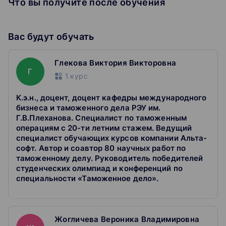
Что вы получите после обучения
1. Международные правила толкования наиболее
широко используемых торговых терминов в области
внешней торговли, в том числе ИНКОТЕРМС;
Вас будут обучать
2. Нормативные правовые акты, регламентирующие
внешнеэкономическую деятельность;
Глекова Виктория Викторовна
3. Транспортно-логистическое обеспечение
Г
внешнеторгового контракта для дальнейшего
1
курс
включения расходов в таможенную стоимость;
К.э.н., доцент, доцент кафедры международного
бизнеса и таможенного дела РЭУ им.
Владеть:
Г.В.Плеханова. Специалист по таможенным
1. Навыками формирования проекта внешнеторгового
операциям с 20-ти летним стажем. Ведущий
контракта в вопросах формирования цены контракта;
специалист обучающих курсов компании Альта-
2. Возможностью обеспечения внутреннего
софт. Автор и соавтор 80 научных работ по
взаимодействия между профильными специалистами
таможенному делу. Руководитель победителей
организации по условиям сотрудничества с
студенческих олимпиад и конференций по
потенциальными партнерами для заключения и (или)
специальности «Таможенное дело».
ведения внешнеторгового контракта, в том числе с
таможенными органами по вопросам таможенного
декларирования таможенной стоимости.
Жогличева Вероника Владимировна
Уметь: