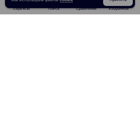
Сервисы
Поиск
Сравнение
Избранное
info@obrazoval.ru
всегда готовы вам помочь
Рейтинг курсов
Отзывы о школах