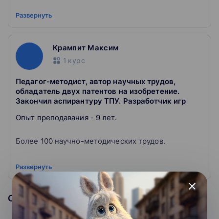
3. Простым языком объясняет сложные вещи
Развернуть
4. Исследователь в НИУ ВШЭ по направлению
Digital Humanities
Крампит Максим
1
курс
Педагог-методист, автор научных трудов,
обладатель двух патентов на изобретение.
Закончил аспирантуру ТПУ. Разработчик игр
Опыт преподавания - 9 лет.
Более 100 научно-методических трудов.
2 патента на изобретение.
Развернуть
close
Руководство грантом. Участие в 3-х грантах.
Образовательная организация
Занимался полным циклом разработки устройств,