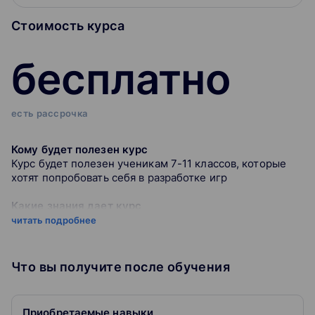
Стоимость курса
бесплатно
есть рассрочка
Кому будет полезен курс
Курс будет полезен ученикам 7-11 классов, которые
хотят попробовать себя в разработке игр
Какие знания дает курс
Создание игр для компьютеров и мобильных. 2D игры.
читать подробнее
Платформеры. Гиперказуальных игр. Создание
интерфейсов для игр. Как монетизировать игру. Работа
с системой частиц. Работа со звуком, текстурами
Что вы получите после обучения
Как проходит обучение
На протяжении нескольких уроков ученики вместе с
Приобретаемые навыки