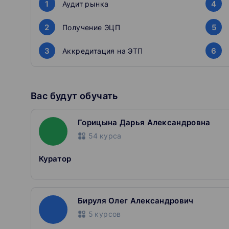
1
4
Аудит рынка
Разные форматы
Видео, методические материалы,
2
5
Получение ЭЦП
и подборки нормативных документов.
Персональная поддержка
Поддержка куратора на 
3
6
Аккредитация на ЭТП
техническая поддержка.
Мобильное приложение
В приложении можно смот
и задавать вопросы.
Вас будут обучать
Горицына Дарья Александровна
54
курса
Куратор
Бируля Олег Александрович
5
курсов