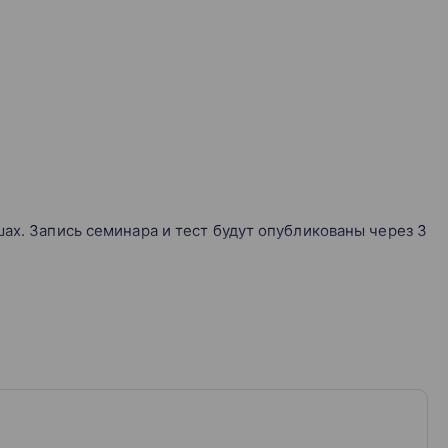
ах. Запись семинара и тест будут опубликованы через 3
ремя.
дет ждать в личном кабинете. Вы можете скачать его