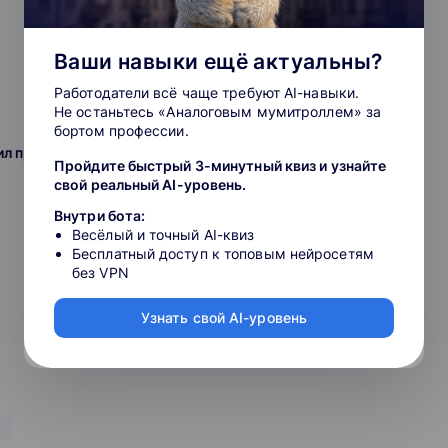
 знаниями.
тингу, включая интернет-маркетинг, бесплатное обучение с
Ваши навыки ещё актуальны?
аммы обучения включают проверку знаний и требований
Работодатели всё чаще требуют AI-навыки.
сте.
Не останьтесь «Аналоговым мумитроллем» за
бортом профессии.
 такие как курсы, вебинары, статьи и экспресс-курсы. Наши
л принять участие в закупке
щие эксперты в своей отрасли. Они поясняют сложные
Пройдите быстрый 3-минутный квиз и узнайте
делая профессиональные темы легкими и понятными.
свой реальный AI-уровень.
Внутри бота:
гистрированных учащихся и более 30 тысячах специалистов,
Весёлый и точный AI-квиз
 обучения. Программы обучения соответствуют высоким
Бесплатный доступ к топовым нейросетям
епартамента образования и науки города Москвы. Выберите
без VPN
я ваших профессиональных знаний!
Узнать свой AI-уровень