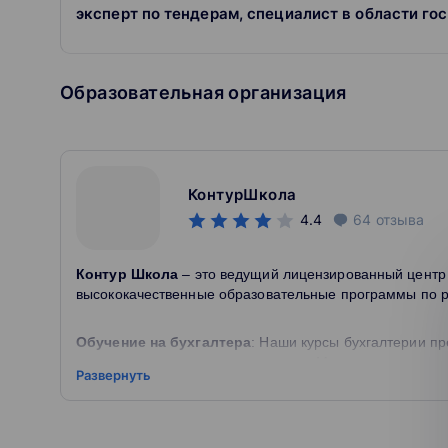
эксперт по тендерам, специалист в области го
Образовательная организация
КонтурШкола
4.4
64
отзыва
Контур Школа
– это ведущий лицензированный центр
высококачественные образовательные программы по 
Обучение на бухгалтера
: Наши курсы бухгалтерии п
получением престижного диплома. Мы также предлага
Развернуть
нуля".
HR обучение
: Школа предлагает разнообразные курсы
акцентом на эффективное обучение персонала.
Обучение по закупкам
: Наши программы обучения вк