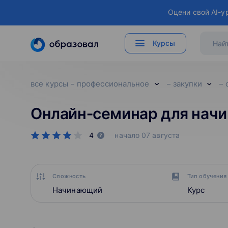
Оцени свой AI-у
Курсы
все курсы
профессиональное
закупки
Онлайн‑семинар для нач
4
начало
07 августа
Сложность
Тип обучения
Начинающий
Курс