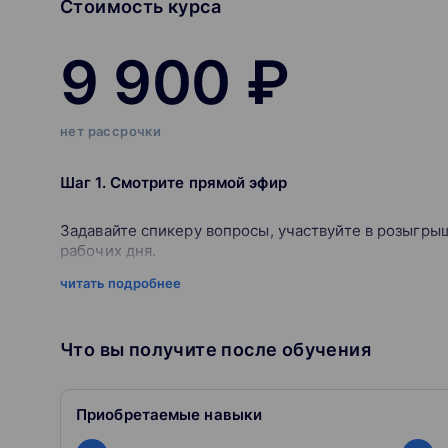
Стоимость курса
9 900 ₽
нет рассрочки
Шаг 1. Смотрите прямой эфир
Задавайте спикеру вопросы, участвуйте в розыгрыш
рабочих дня.
читать подробнее
Шаг 2. Пройдите онлайн-тесты
Проверяйте полученные знания в любое удобное в
Что вы получите после обучения
Шаг 3. Получите сертификат
Приобретаемые навыки
После успешного прохождения теста сертификат бу
и поделиться в любых социальных сетях.