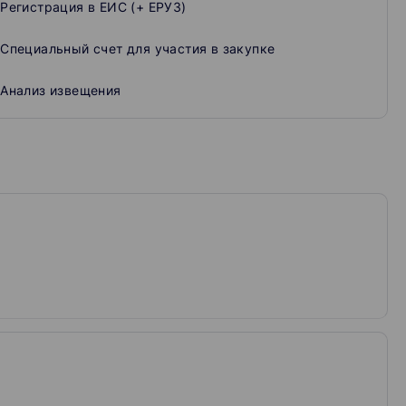
Регистрация в ЕИС (+ ЕРУЗ)
 чек-листы, онлайн-тесты, образцы документов
Специальный счет для участия в закупке
весь период доступа, а также круглосуточная
Анализ извещения
реть уроки и вебинары, проходить тестирование