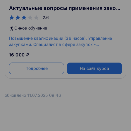
Программы профессиональной переподготовки для
Актуальные вопросы применения законодательства о контрактной системе в сфере закупок
− скан страниц с реквизитами паспорта и с пропиской.
получения дополнительной квалификации
2.6
Результаты обучения
Для лиц, имеющих или получающих высшее или
Очное обучение
среднее профессиональное образование и стаж
В результате обучения Вы:
Повышение квалификации (36 часов). Управление
работы не менее 3 лет в управленческой
закупками. Специалист в сфере закупок -
должности
востребованная вакансия на рынке труда.
Основные нарушения, допущенные заказчиками в
16 000 ₽
Программы профессиональной переподготовки для
2022 году
получения дополнительной квалификации в области
управления «Мастер делового администрирования
Получите шпаргалки-подсказки по работе в
Подробнее
На сайт курса
(MBA — Master of Business Administration)», в том
системе государственных закупок в новых
числе для руководителей высшего звена (EMBA —
условиях.
Executive Master of Business Administration)
Новые знания и опыт в процессе живого общения
обновлено 11.07.2025 09:46
с лектором и между участниками курса.
От 2040 академических часов
Диплом о профессиональной переподготовке, с
получением дополнительной квалификации
Забронировать место на курс прямо сейчас!
«Мастер делового администрирования лица»
Формат обучения
Программы профессиональной переподготовки для