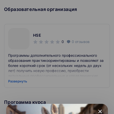
внимание на многочисленные нарушения,
допускаемые заказчиками, большинство из которых
Образовательная организация
формируют состав административного
правонарушения, при этом несоразмерными остаются
заработная плата специалиста по закупкам и суммы
штрафов.
HSE
На курсе рассмотриваются основные нарушения,
0
0
отзывов
допущенные заказчиками в 2022 году, происходит их
подробный разбор, во избежание их повторения.
Кроме того, коротко и ясно расскажем о том, что
Программы дополнительного профессионального
ждет работкниов контракной службы (заказчиков) в
образования практикоориентированы и позволяют за
ближайшее время в плане изменений нормативных
более короткий срок (от нескольких недель до двух
правовых актов, регулирующих осуществление
лет) получить новую профессию, приобрести
закупок, научим отслеживать эти изменения, а также
актуальные профессиональные и управленческие
дадим шпаргалки-подсказки, которые помогут вам в
компетенции или расширить свои знания в той или
Развернуть
вашей нелегкой работе.
иной предметной области.
К освоению дополнительных профессиональных
В процессе обучения участники получат не только
программ допускаются:
Программа курса
новые знания, но поделиться опытом своей работы в
процессе живого общения между собой.
close
Лица, имеющие среднее профессиональное и