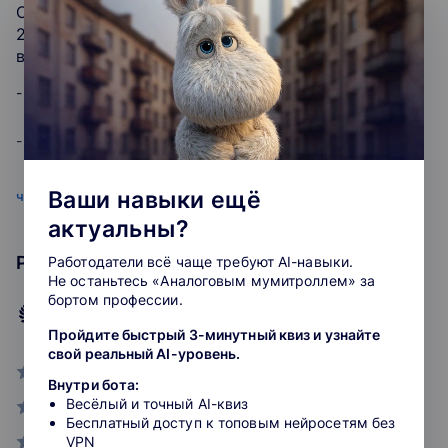
Основные ошибки заказчиков, допущенные в
(или) высшее образование;
Преимущества курса
2022 году, а также практика применения
Лица, получающие среднее профессиональное
вступивших в 2022 году изменений 16 акад. ч.
и (или) высшее образование.
01
Обучение проходит в онлайн формате с возможностью
- применение КТРУ;
Цели обучения
"живого" профессионального общения.
02
1 Перейти на новую ступень профессионального
- расторжение контракта в одностороннем порядке;
На курсе изучаются актуальные изменения в
развития
контратной системе 2023г.
03
- проверка обеспечения исполнения контракта, а также
2 Соответствовать быстроменяющимся требованиям
Ваши навыки ещё
читать подробнее
Свидетельство об обучении НИУ ВШЭ.
обеспечения гарантийных обязательств, особенности
рынка и социальной среды
04
актуальны?
рассмотрения независимой гарантии;
Предоставляем методические шпаргалки.
3 Стать успешным управленцем бизнеса
Рейтинг курса
Работодатели всё чаще требуют AI-навыки.
05
- ошибки при электронном актировании;
Не останьтесь «Аналоговым мумитроллем» за
Разбор практических кейсов (практика привлечения к
4 Удовлетворить образовательные потребности в
бортом профессии.
административной ответственности за 2022г).
разных областях экономики, науки, культуры и
2.5
- особенности ведения претензионной работы;
искусства
Пройдите быстрый 3-минутный квиз и узнайте
рейтинг
Для участия на курсе «Обзор изменений в
свой реальный AI-уровень.
0
- особенности закупок, осуществляемых в соответствии с
законодательстве о контрактной системе, в том
Программы ДПО
Внутри бота:
пунктами 4 и 5 ч. 1 ст. 93.
числе в условиях внешнего санкционного
Весёлый и точный AI-квиз
0
давления»
Программы повышения квалификации
Бесплатный доступ к топовым нейросетям без
Повышение профессионального уровня в рамках
Изменения, вступившие в силу в 2023 году, а
VPN
0