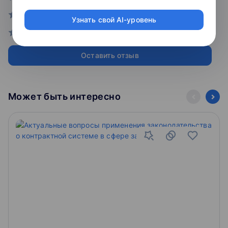
01
имеющейся квалификации и (или) совершенствование
также вступающие в силу в течение 2023 года
Оставьте заявку на сайте и направьте необходимые
0
и (или) получение новой компетенции, необходимой
16 акад. ч.
Узнать свой AI-уровень
документы на электронную почту aloginova@hse.ru.
для профессиональной деятельности
0
02
- изменения в части требований к участникам закупок:
Подпишите договор и оплатите обучение.
особенности установления и проверки;
От 16 академических часов
03
Оставить отзыв
Удостоверение о повышении квалификации
Начните обучение.
Для лиц, имеющих (или завершающих
- требования к деятельности контрактной службы и
получение) высшее или среднее
комиссии по осуществлению закупок;
Для зачисления на курс, необходимо направить на
профессиональное образование
Может быть интересно
электронную почту aloginova@hse.ru следующие
- изменения в части проведения аукционов на право
Программы профессиональной переподготовки
документы:
заключения контракта;
Для получения компетенций, необходимых для
выполнения нового вида профессиональной
− скан заявки на обучение на бланке организации с
деятельности
- продление антикризисных мер и особенности их
реквизитами и подписью руководителя: название
применения
организации/плательщика, электронный адрес
От 250 академических часов
слушателя/организации, почтовый адрес, ИНН/КПП;
Диплом о профессиональной переподготовке, с
правом ведения новой профессиональной
− гарантийное письмо об оплате за обучение;
деятельности
Для лиц, имеющих (или завершающих
− скан документа государственного образца о высшем
получение) высшее или среднее
или среднем профессиональном образовании;
профессиональное образование