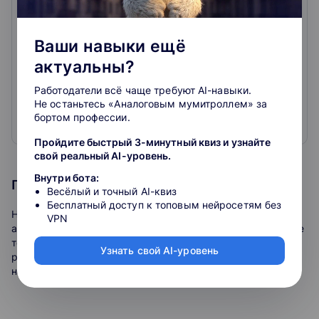
0
0
отзывов
Ваши навыки ещё
Онлайн-курсы для бухгалтеров, официальное
актуальны?
повышение квалификации, вебинары, практикумы с
лучшими лекторами страны.
Работодатели всё чаще требуют AI-навыки.
Только нужные темы: налоги, проверки, бухучёт,
Не останьтесь «Аналоговым мумитроллем» за
налоговая оптимизация, кадры, право
бортом профессии.
Официальные удостоверения, курсы и мастер-
Развернуть
классы с лучшими лекторами страны и
Пройдите быстрый 3-минутный квиз и узнайте
профпереподготовка для бухгалтера и
свой реальный AI-уровень.
предпринимателя
Внутри бота:
Программа курса
Весёлый и точный AI-квиз
Бесплатный доступ к топовым нейросетям без
На этот раз попробуем это сделать на примерах из
VPN
актуальной судебной практики. Эксперт расскажет, какие
тенденции сейчас в ней наблюдаются, и вместе мы
Узнать свой AI-уровень
разберем правильные и неправильные шаги
налогоплательщиков при ВНП.