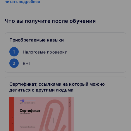
читать подробнее
главредом «Клерка»
Скачиваете презентацию
Что вы получите после обучения
Большинство авторов прилагают к вебинарам
полезные презентации.
Оставляйте вопросы в комментариях
Приобретаемые навыки
Мы передадим их эксперту, чтобы он ответил.
1
Налоговые проверки
Получаете сертификат
Покажите работодателю, что подтянулись в теме.
2
ВНП
Сертификат, ссылками на который можно
делиться с другими людьми