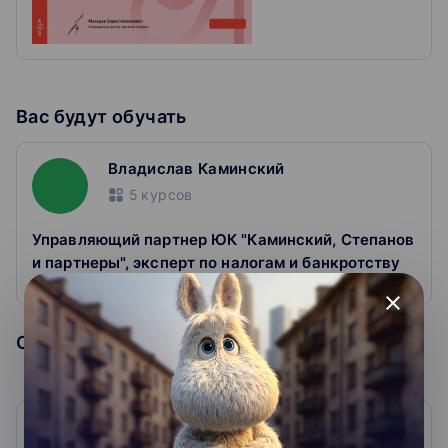
Вас будут обучать
Владислав Каминский
5
курсов
Управляющий партнер ЮК "Каминский, Степанов
и партнеры", эксперт по налогам и банкротству
close
Образовательная организация
Центр обучения Клерк