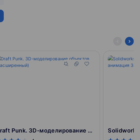
 так далее. Настроишь шейдеры и сделаешь материалы
онажа, настройку текстур и материалов.
 Max и Omatrix. Плюс научишься концентрировать
нальной картинки, постобработки. Поймешь, зачем нужно
инга.
Draft Punk. 3D-моделирование объектов (Расширенный)