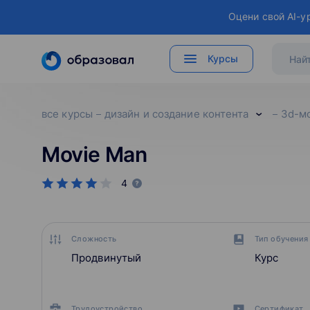
Оцени свой AI-у
Курсы
все курсы
дизайн и создание контента
3d-м
Movie Man
4
Сложность
Тип обучения
Продвинутый
Курс
Трудоустройство
Сертификат