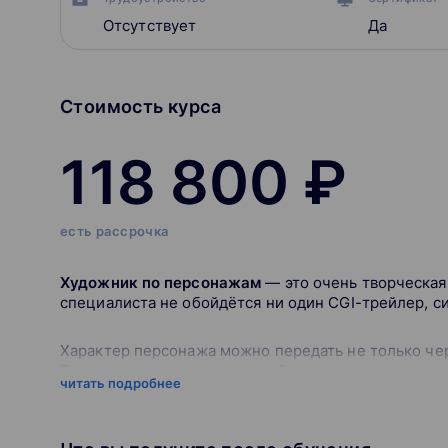
Отсутствует
Да
Стоимость курса
118 800 ₽
есть рассрочка
Художник по персонажам
— это очень творческая 
специалиста не обойдётся ни один CGI-трейлер, си
Характер персонажа можно передать не только чере
Если всё это правильно подобрано, у игрока возни
читать подробнее
интереснее погружаться в игровой мир.
Курс подойдёт тебе, если ты