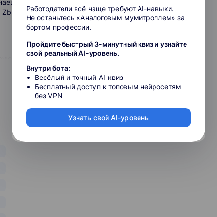
Узнаешь про горячие клавиши, работу с геометрией, светом и
Работодатели всё чаще требуют AI-навыки.
 Zbrush.
Не останьтесь «Аналоговым мумитроллем» за
бортом профессии.
Пройдите быстрый 3-минутный квиз и узнайте
свой реальный AI-уровень.
ю анатомию. Поймешь, как читать и попадать в концепт
ается работа над персонажем в студии, и какие технические
Внутри бота:
Весёлый и точный AI-квиз
Бесплатный доступ к топовым нейросетям
без VPN
Узнать свой AI-уровень
онажа c эффективной симуляцией одежды, скелето для
ации ретопологии, а так же затронешь моделирование
ации, и сможешь выбрать подходящий лично тебе.