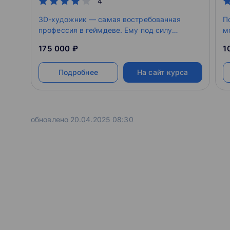
4
3D-художник — самая востребованная
П
профессия в геймдеве. Ему под силу
м
создать любую игровую модель, нарисовать
н
175 000 ₽
1
текстуру и настроить анимацию. Он может
о
работать автономно, а может легко
д
Подробнее
На сайт курса
вписаться в большую или...
обновлено 20.04.2025 08:30