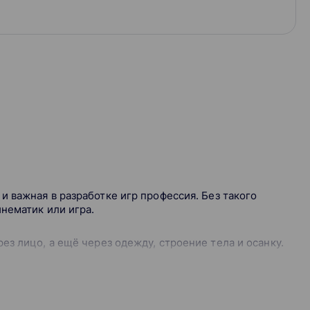
и важная в разработке игр профессия. Без такого
нематик или игра.
з лицо, а ещё через одежду, строение тела и осанку.
кает эмоциональная связь с героем — так ему гораздо