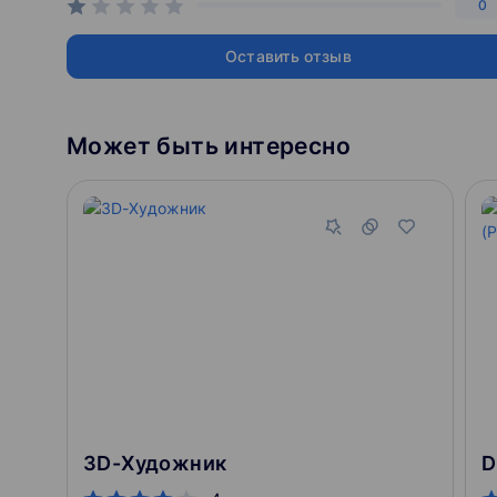
0
Нарисуешь текстуры для персонажа, одежды, кожи и
Оставить отзыв
реалистичными. Проведешь финальную шлифовку перс
Блок 5. Волосы
Может быть интересно
Сделаешь волосы для продакшена — поработаешь в 3D
внимание на принципах, а не конкретных кнопках.
Блок 6. Рендер
Разберёшься с базовыми принципами композитинга фи
было усложнять работу на этапе моделлинга и текстур
3D-Художник