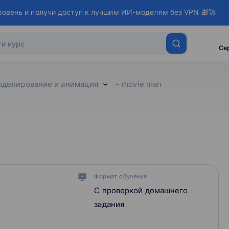
ровень и получи доступ к лучшим ИИ-моделям без VPN 🎁🚀
Се
оделирование и анимация
movie man
Формат обучения
С проверкой домашнего
задания