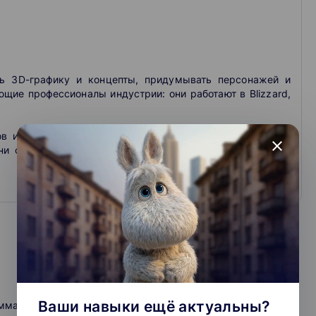
ь 3D-графику и концепты, придумывать персонажей и
щие профессионалы индустрии: они работают в Blizzard,
 и получили сотни отзывов. Многие из них работают в
close
Они смогли — и ты сможешь. Сделай первый шаг и все
Ваши навыки ещё актуальны?
ами по 3D-моделированию: Maya, Blender, Photoshop,