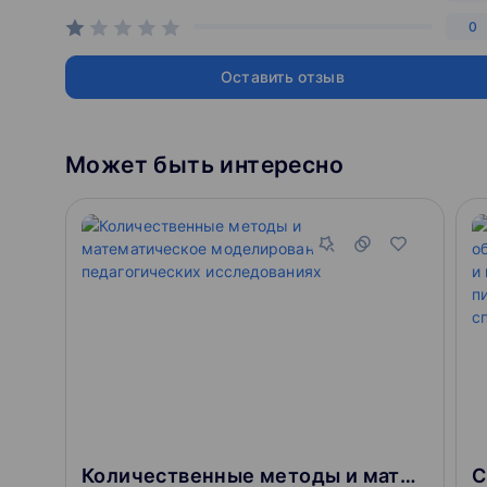
Контакты
0
Козуб Екатерина Алексеевна
Оставить отзыв
Телефон: +7 499 201-40-10, +7 925 538-57-32
Email: kozub-ea@ranepa.ru
Может быть интересно
Подробнее…
Количественные методы и математическое моделирование в педагогических исследованиях