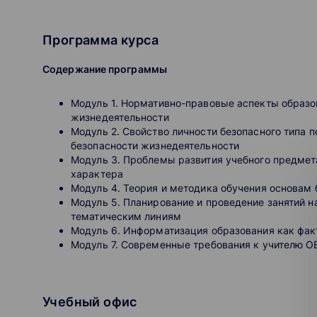
относятся меры пожарной безопасности, правила 
Программы EMBA РАНХиГС стали единственными в Р
неотложной помощи и многое другое. Данная сфер
Week и в пятерку лидеров Восточной Европы по верси
Программа курса
профессиональной деятельности, в том числе нах
ЧС, биология и медицина.
Выпускники программ бизнес-образования Президе
Содержание программы
должности в крупных российских и зарубежных ком
международные авиалинии», «Газпром», «Альфа‑Бан
Модуль 1. Нормативно-правовые аспекты образов
«Внешэкономбанк», Сбербанк РФ, «Лукойл», Центральны
жизнедеятельности
Ernst and Young, Hewlett Packard, Microsoft, IBM, Pri
Содержание программы
Модуль 2. Свойство личности безопасного типа
безопасности жизнедеятельности
Программы
Модуль 1.
Нормативно-правовые аспекты образоват
Модуль 3. Проблемы развития учебного предмет
жизнедеятельности
характера
Master of Business Administration
Модуль 4. Теория и методика обучения основам
Executive Master of Business Administration
Модуль 5. Планирование и проведение занятий н
Модуль 2.
Свойство личности безопасного типа по
Doctor of Business Administration
тематическим линиям
безопасности жизнедеятельности
Программы профессиональной переподготовк
Модуль 6. Информатизация образования как фак
Программы повышения квалификации
Модуль 7. Современные требования к учителю О
Модуль 3.
Видеолекции
Проблемы развития учебного предмета 
методического характера
Учебный офис
Модуль 4.
Теория и методика обучения основам б