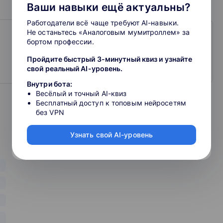
Ваши навыки ещё актуальны?
уровнях среднего (полного) общего образования по
Работодатели всё чаще требуют AI-навыки.
Не останьтесь «Аналоговым мумитроллем» за
бортом профессии.
 развития общества.
Пройдите быстрый 3-минутный квиз и узнайте
свой реальный AI-уровень.
Ж.
Внутри бота:
Весёлый и точный AI-квиз
Бесплатный доступ к топовым нейросетям
без VPN
ой переподготовке Российской академии народного
нте Российской Федерации с правом ведения нового
Узнать свой AI-уровень
ентром по подготовке управленческих кадров для