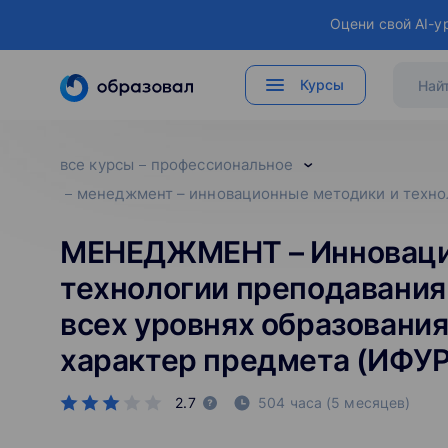
Оцени свой AI-у
Курсы
все курсы
профессиональное
менеджмент – инновационные методики и технол
МЕНЕДЖМЕНТ – Инноваци
технологии преподавания
всех уровнях образования
характер предмета (ИФУР
2.7
504 часа (5 месяцев)