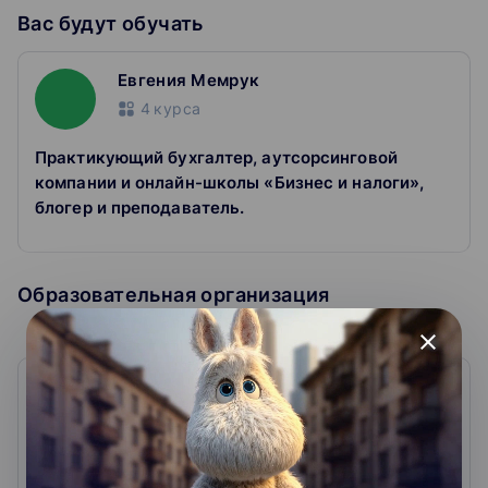
Как проходит обучение
Вас будут обучать
Смотрите выступление
Эксперт на примерах разбирает темы.
Евгения Мемрук
4
курса
Задаете вопросы
Прямо в чате во время вебинара.
Практикующий бухгалтер, аутсорсинговой
Получаете запись лекции
компании и онлайн-школы «Бизнес и налоги»,
Можете пересмотреть материал, если нужно.
блогер и преподаватель.
Скачиваете сертификат
Покажите работодателю, что подтянулись в теме.
Образовательная организация
close
Центр обучения Клерк
0
0
отзывов