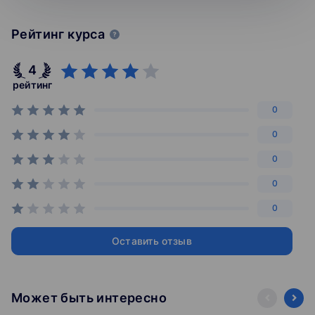
банковский терминал, сканер, работа с маркировкой и
ЕГАИС)
Рейтинг курса
4. Дистанционная (удаленная) касса: фискализация вне
места расчёта.
4
рейтинг
5. Фискальные документы. Ошибки в чеках и как их
0
исправить.
0
6. Ответственность за ведение кассовых операций.
0
0
0
Оставить отзыв
Может быть интересно