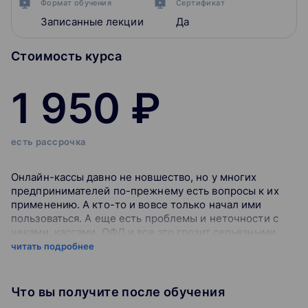
Формат обучения
Сертификат
Записанные лекции
Да
Стоимость курса
1 950 ₽
есть рассрочка
Онлайн-кассы давно не новшество, но у многих
предпринимателей по-прежнему есть вопросы к их
применению. А кто-то и вовсе только начал ими
пользоваться. А еще есть проблемы и неточности с
чеками, кассами, ОФД и все это грозит серьезными
штрафами для бизнеса и головной болью для
читать подробнее
бухгалтерии. Как этого избежать?
Что вы получите после обучения
На вебинаре обсудим: