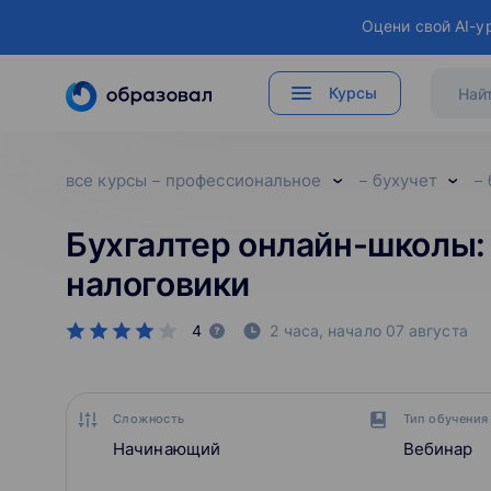
Оцени свой AI-у
Курсы
все курсы
профессиональное
бухучет
Бухгалтер онлайн-школы: 
налоговики
4
2 часа,
начало
07 августа
Сложность
Тип обучения
Начинающий
Вебинар