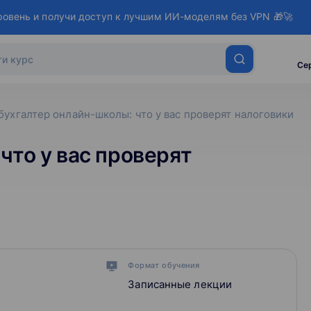
ровень и получи доступ к лучшим ИИ-моделям без VPN 🎁🚀
Се
бухгалтер онлайн-школы: что у вас проверят налоговики
что у вас проверят
Формат обучения
Записанные лекции