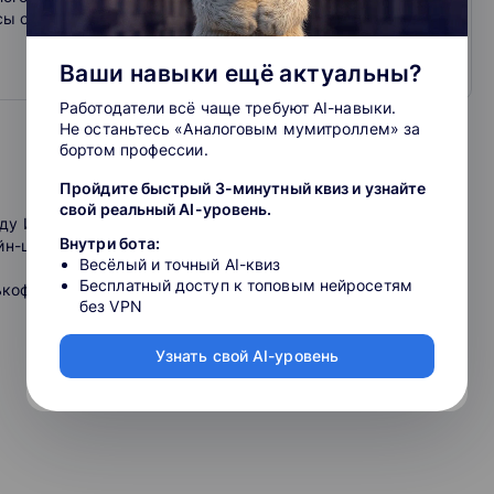
сы с лучшими лекторами страны и профпереподготовка
Ваши навыки ещё актуальны?
Работодатели всё чаще требуют AI-навыки.
Не останьтесь «Аналоговым мумитроллем» за
бортом профессии.
Пройдите быстрый 3-минутный квиз и узнайте
свой реальный AI-уровень.
ду ИП, ООО, самозанятым.
Внутри бота:
н-школы: ОСН, УСН, патент (только ИП), самозанятый
Весёлый и точный AI-квиз
Бесплатный доступ к топовым нейросетям
кофф интернет эквайринг, Робокасса, Яндекс деньги и т.д).
без VPN
Узнать свой AI-уровень