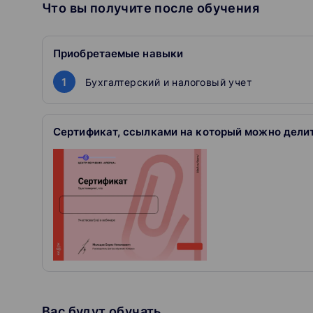
Как выбрать систему налогообложения для он
Что вы получите после обучения
Как заполнять отчетность для онлайн-школы.
Прием платежей в интернете (Яндекс касса, Т
и т.д).
Приобретаемые навыки
Бухгалтерский учет онлайн-школы.
1
Как проходит обучение
Бухгалтерский и налоговый учет
Смотрите запись лекции
Лекции читают лучшие эксперты, отобранные личн
Сертификат, ссылками на который можно дели
Скачиваете презентацию
Большинство авторов прилагают к вебинарам поле
Оставляйте вопросы в комментариях
Мы передадим их эксперту, чтобы он ответил.
Получаете сертификат
Покажите работодателю, что подтянулись в теме.
Вас будут обучать