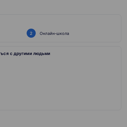
лайн-школы: ОСН, УСН, патент (только ИП), самозанятый
инькофф интернет эквайринг, Робокасса, Яндекс деньги
2
Онлайн-школа
о главредом «Клерка»
ться с другими людьми
зные презентации.