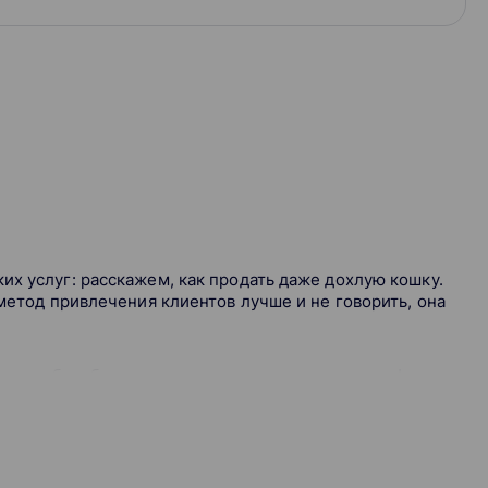
их услуг: расскажем, как продать даже дохлую кошку.
 метод привлечения клиентов лучше и не говорить, она
тов на бухобслуживание исключительно по сарафану,
ка» привлекает клиентов случайно, но она может быть
«настройке» процесса привлечения.