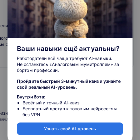
шение квалификации, вебинары, практикумы с лучшими
логовая оптимизация, кадры, право
сы с лучшими лекторами страны и профпереподготовка
Ваши навыки ещё актуальны?
Работодатели всё чаще требуют AI-навыки.
Не останьтесь «Аналоговым мумитроллем» за
бортом профессии.
Пройдите быстрый 3-минутный квиз и узнайте
свой реальный AI-уровень.
Внутри бота:
Весёлый и точный AI-квиз
Бесплатный доступ к топовым нейросетям
бизнеса.
без VPN
ейчас работает.
Узнать свой AI-уровень
.