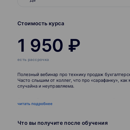
Стоимость курса
1 950 ₽
есть рассрочка
Полезный вебинар про технику продаж бухгалтерск
Часто слышим от коллег, что про «сарафанку», как
случайна и неуправляема.
Автор вебинара, как человек, привлекающий клиен
читать подробнее
вообще с этим не согласна. Кажется, что «сарафан
стабильным источником клиентов при правильной 
Что вы получите после обучения
На вебинаре обсудим: