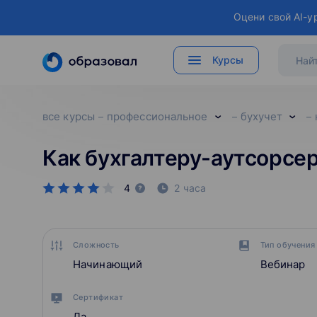
Оцени свой AI-у
Курсы
все курсы
профессиональное
бухучет
Как бухгалтеру-аутсорсер
4
2 часа
Сложность
Тип обучения
Начинающий
Вебинар
Сертификат
Да