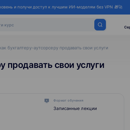
ровень и получи доступ к лучшим ИИ-моделям без VPN 🎁🚀
Се
как бухгалтеру-аутсорсеру продавать свои услуги
у продавать свои услуги
Формат обучения
Записанные лекции