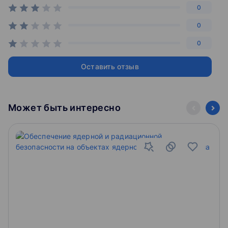
организовывать взаимодействие с инвесторами;
0
анализировать тенденции и перспективы
развития электронного бизнеса и электронной
0
коммерции.
0
Преимущества обучения по программе
Оставить отзыв
Наличие системы скидок для корпоративных
заказчиков.
Конкурентное преимущество на рынке труда с
удостоверением РЭУ им. Г.В. Плеханова –
Может быть интересно
ведущего экономического Университета России.
Общение с другими практиками бизнеса и
расширение круга деловых знакомств и
возможностей.
Как поступить
Требования к слушателям
К освоению программы допускаются лица, имеющие
или получающие высшее/среднее профессиональное
образование