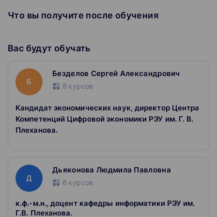
особенности внедрения в производственный
Что вы получите после обучения
цикл технологий Индустрии 4.0 — интернета
вещей (IoT), Big Data, искусственного интеллекта,
технологий Machine Learning, инструментов
Вас будут обучать
виртуальной и дополненной реальности,
роботизации, 3D-принтеров;
принципы управления бизнесом в цифровой
Безделов Сергей Александрович
экономике;
Б
экономические основы управления
8
курсов
инфраструктурой электронной коммерции;
основные виды конкурентных стратегий;
Кандидат экономических наук, директор Центра
стратегии повышения конкурентоспособности
Компетенций Цифровой экономики РЭУ им. Г. В.
бизнеса в различных сферах цифровой
Плеханова.
экономики;
основные подходы к построению и
трансформации бизнес-моделей;
основные виды бизнес-моделей в цифровой
Дьяконова Людмила Павловна
экономике;
Д
6
курсов
принципы управления цифровизацией бизнеса;
подходы к оценке цифровой зрелости компаний;
принципы формирования цифровой стратегии
к.ф.-м.н., доцент кафедры информатики РЭУ им.
компании и дорожной карты цифровой
Г.В. Плеханова.