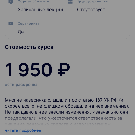
Формат обучения
Трудоустройство
Записанные лекции
Отсутствует
Сертификат
Да
Стоимость курса
1 950 ₽
есть рассрочка
Многие наверняка слышали про статью 187 УК РФ (и
скорее всего, не слишком обращали на нее внимание).
Не так давно в нее внесли изменения. Изначально они
предполагали, что ужесточится ответственность за
хищение денежных средств с использованием
высоких технологий в банковской сфере. И речь еще
читать подробнее