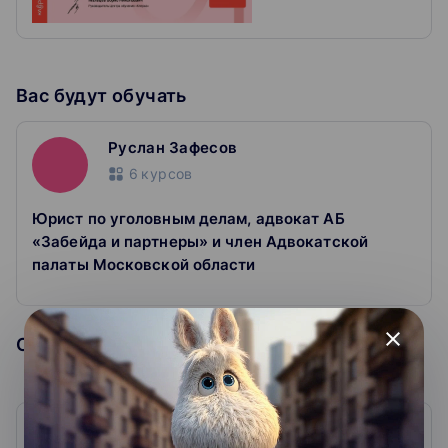
Мы передадим их эксперту, чтобы он ответил.
Получаете сертификат
Покажите работодателю, что подтянулись в теме.
Вас будут обучать
Руслан Зафесов
6
курсов
Юрист по уголовным делам, адвокат АБ
«Забейда и партнеры» и член Адвокатской
палаты Московской области
close
Образовательная организация
Центр обучения Клерк