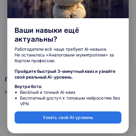
0
0
отзывов
Онлайн-курсы для бухгалтеров, официальное
Ваши навыки ещё
повышение квалификации, вебинары, практикумы с
лучшими лекторами страны.
актуальны?
Только нужные темы: налоги, проверки, бухучёт,
налоговая оптимизация, кадры, право
Работодатели всё чаще требуют AI-навыки.
Официальные удостоверения, курсы и мастер-
Развернуть
Не останьтесь «Аналоговым мумитроллем» за
классы с лучшими лекторами страны и
бортом профессии.
профпереподготовка для бухгалтера и
Пройдите быстрый 3-минутный квиз и узнайте
предпринимателя
свой реальный AI-уровень.
Программа курса
Внутри бота:
На вебинаре поговорим:
Весёлый и точный AI-квиз
Бесплатный доступ к топовым нейросетям без
VPN
почему фактически на практике возможность
использования ст. 187 УК РФ стало инструментом
Узнать свой AI-уровень
давления в руках правоохранителей;
зачем об этом знать бухгалтеру и руководителю;
как защититься от неприятностей в этой области.