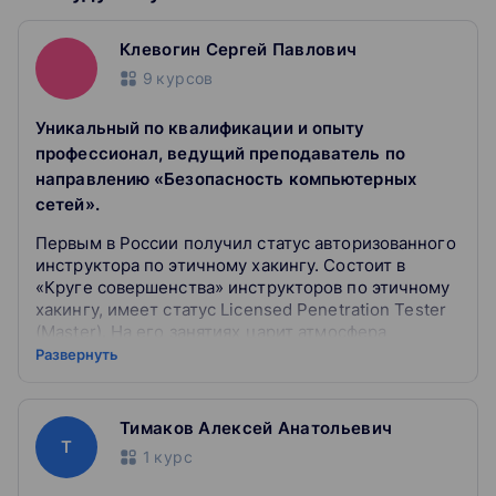
После завершения обучения вы будете уметь
Клевогин Сергей Павлович
проводить анализ и выполнять последовательное
тестирование всех способов атаки на веб-приложения
9
курсов
по классификации OWASP Top 10.
Научитесь быть неуязвимым у признанного
Уникальный по квалификации и опыту
профессионала мирового уровня.
профессионал, ведущий преподаватель по
направлению «Безопасность компьютерных
сетей».
Вы научитесь:
Первым в России получил статус авторизованного
-проводить анализ и выполнять последовательное
инструктора по этичному хакингу. Состоит в
тестирование всех способов атаки на веб-приложения
«Круге совершенства» инструкторов по этичному
по классификации OWASP Top 10.
хакингу, имеет статус Licensed Penetration Tester
(Master). На его занятиях царит атмосфера
настоящего праздника знаний, опыта и
Развернуть
мастерства. Слушатели в восторге — читайте
отзывы и убедитесь сами!
Обладатель 50 престижнейших международных
Тимаков Алексей Анатольевич
сертификаций, в том числе 30 сертификаций по
Т
1
курс
информационной безопасности и этичному
хакингу. Мастер по этичному хакингу и