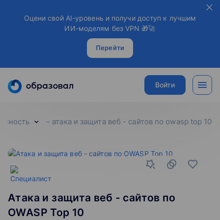
Оцени свой AI-уровень и получи доступ к лучшим
ИИ-моделям без VPN 🎁🚀
Перейти
Войти
асность
атака и защита веб - сайтов по owasp top 10
Атака и защита веб - сайтов по
OWASP Top 10