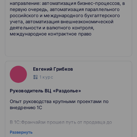
направление: автоматизация бизнес-процессов, в
первую очередь, автоматизация параллельного
российского и международного бухгалтерского
учета, автоматизация внешнеэкономической
деятельности и валютного контроля,
международное контрактное право
Евгений Грибков
1
курс
Руководитель ВЦ «Раздолье»
Опыт руководства крупными проектами по
внедрению 1С
В 1С:Франчайзи прошел путь от продавца до
руководителя лидирующей компании по числу
Развернуть
успешных внедрений 1С:ERP на крупных