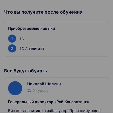
Знание принципов интеграции систем
Владение инструментарием бизнес-аналитика
Что вы получите после обучения
Понимание процесса внедрения и
сопровождения ПП 1С
Преподаватели-эксперты из крупных компаний:
ВЦ Раздолье, Первый Бит, Prime Finance, ABPMP
Приобретаемые навыки
Russian, CORS Consulting.
1
1C
Плюсы обучения в CORS Academy:
2
1С Аналитика
Поддержка преподавателя на всех этапах
обучения
Прямые эфиры с разбором домашних заданий
Возможность оплаты частями
Вас будут обучать
Гибкий график
Николай Шилкин
0
курсов
Генеральный директор «Рэй Консалтинг»
Бизнес-аналитик и траблшутер. Превалирующее