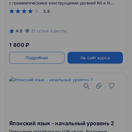
с грамматическими конструкциями уровней N5 и N4
JLPT (уровень A2 по классификации CEFR), а также
3.8
освоят необходимый иероглифический и
лексический минимум (100 новых иероглифов и
сопутствующих лексем).
4.8
31
отзыв
о школе
1 800 ₽
Подробнее
На сайт курса
Японский язык - начальный уровень 2
Повышение квалификации (136 часов). Восточные