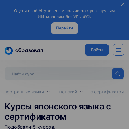
Оцени свой AI-уровень и получи доступ к лучшим
ИИ-моделям без VPN 🎁🚀
Перейти
Войти
иностранные языки
японский
с сертификатом
Курсы японского языка с
сертификатом
Подобрали
5
‌
курсов
.