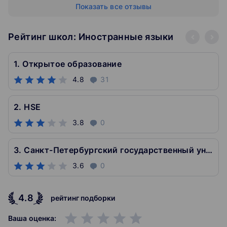
Показать все отзывы
Рейтинг школ: Иностранные языки
1. Открытое образование
4.8
31
2. HSE
3.8
0
3. Санкт-Петербургский государственный университет
3.6
0
4.8
рейтинг подборки
grade
grade
grade
grade
grade
Ваша оценка: