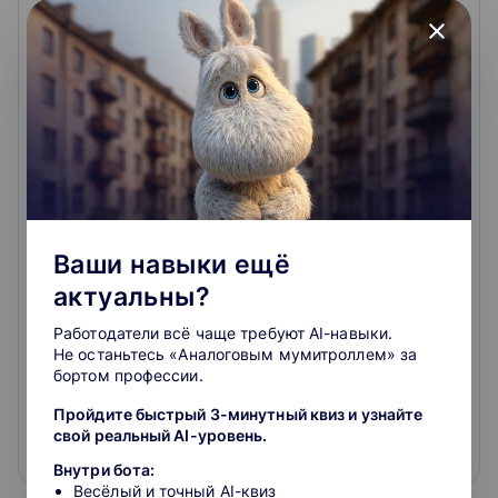
close
Японский язык для начинающих. Часть 4
Данный курс является продолжением курса
«Японский язык. Начальный уровень». В ходе
освоения материалов курса слушатели познакомятся
с грамматическими конструкциями уровней N5 и N4
Ваши навыки ещё
JLPT (уровень A2 по классификации CEFR), а также
3.8
освоят необходимый иероглифический и
актуальны?
лексический минимум (100 новых иероглифов и
сопутствующих лексем).
Работодатели всё чаще требуют AI-навыки.
4.8
31
отзыв
о школе
Не останьтесь «Аналоговым мумитроллем» за
бортом профессии.
1 800 ₽
Пройдите быстрый 3-минутный квиз и узнайте
свой реальный AI-уровень.
Подробнее
На сайт курса
Внутри бота:
Весёлый и точный AI-квиз