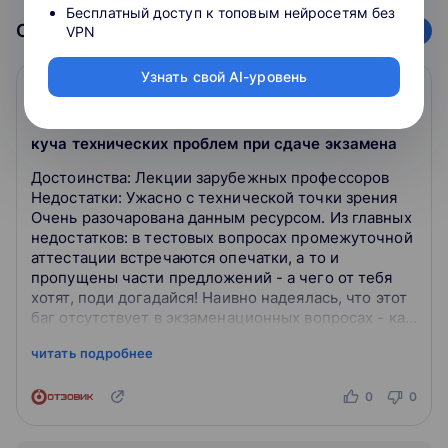
Бесплатный доступ к топовым нейросетям без
Отзывы о курсах
VPN
Узнать свой AI-уровень
Екатерина Мм
Е
11.04.2023
г.
куча технических проблем при сдаче экзамена
Достоинства: Лекции зарубежных профессоров
Недостатки: Ужасно с технической точки зрения
Очень разочарована данным ресурсом. Из главных
недостатков: в тестовых вопросах промежуточной
аттестации встречаются опечатки, а то и
пропущены части предложений - а чего от тебя
хотят, поди догадайся! Наивно надеялась, что этот
баг отсутствует в экзаменационных вопросах - как
бы не так! Но это еще не вс...
читать подробнее
0
0