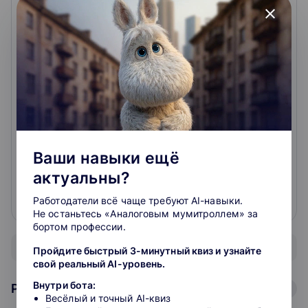
11.04.2023
г.
close
куча технических проблем при сдаче экзамена
Достоинства: Лекции зарубежных профессоров
Недостатки: Ужасно с технической точки зрения
Очень разочарована данным ресурсом. Из главных
недостатков: в тестовых вопросах промежуточной
аттестации встречаются опечатки, а то и
пропущены части предложений - а чего от тебя
хотят, поди догадайся! Наивно надеялась, что этот
баг отсутствует в экзаменационных вопросах - как
Ваши навыки ещё
бы не так! Но это еще не вс...
читать подробнее
актуальны?
Работодатели всё чаще требуют AI-навыки.
0
0
Не останьтесь «Аналоговым мумитроллем» за
бортом профессии.
Показать все отзывы
Пройдите быстрый 3-минутный квиз и узнайте
свой реальный AI-уровень.
Внутри бота:
Рейтинг школ: Иностранные языки
Весёлый и точный AI-квиз