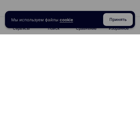
Принять
Мы используем файлы
cookie
Сервисы
Поиск
Сравнение
Избранное
info@obrazoval.ru
всегда готовы вам помочь
Рейтинг курсов
Отзывы о школах