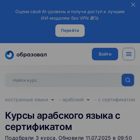
Оцени свой AI-уровень и получи доступ к лучшим
ИИ-моделям без VPN 🎁🚀
Перейти
Войти
иностранные языки
арабский
с сертификатом
Курсы арабского языка с
сертификатом
Подобрали
3
‌
курса
.
Обновили 11.07.2025 в 09:50