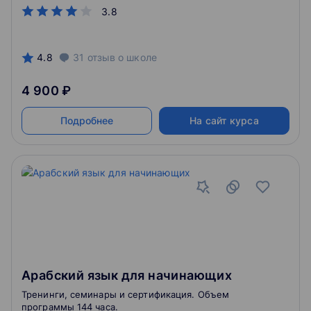
accompanied by a large number of examples, which
3.8
include this or that letter.
4.8
31
отзыв
о школе
4 900 ₽
Подробнее
На сайт курса
Арабский язык для начинающих
Тренинги, семинары и сертификация. Объем
программы 144 часа.