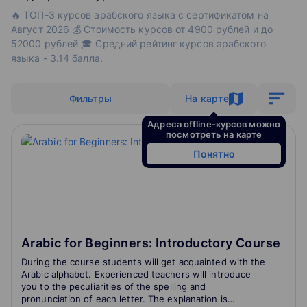
🔥 ТОП-3 курсов арабского языка с сертификатом на
Август 2026 💰 Стоимость курсов от 4900 рублей и до
52000 рублей 🎓 Средний рейтинг курсов арабского
языка - 3.14 балла.
Фильтры
На карте
Адреса offline-курсов можно
посмотреть на карте
Понятно
Arabic for Beginners: Introductory Course
During the course students will get acquainted with the
Arabic alphabet. Experienced teachers will introduce
you to the peculiarities of the spelling and
pronunciation of each letter. The explanation is