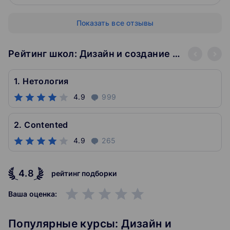
Показать все отзывы
Рейтинг школ: Дизайн и создание контента
1. Нетология
4.9
999
2. Contented
4.9
265
4.8
рейтинг подборки
grade
grade
grade
grade
grade
Ваша оценка:
Популярные курсы: Дизайн и