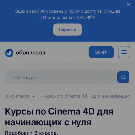
Оцени свой AI-уровень и получи доступ к лучшим
ИИ-моделям без VPN 🎁🚀
Перейти
Войти
ание контента
курсы по cinema 4d
для начинающих
Курсы по Cinema 4D для
начинающих с нуля
Подобрали
8
‌
курсов
.