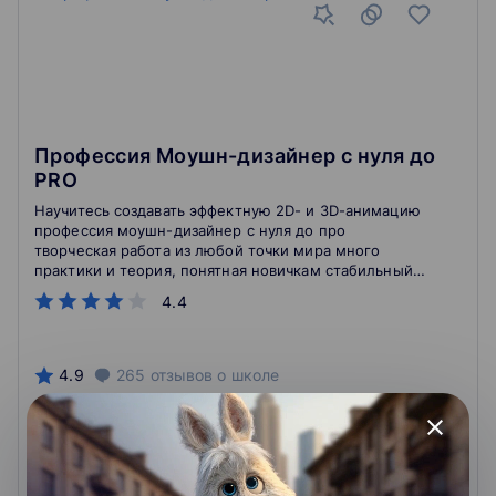
Профессия Моушн-дизайнер c нуля до
PRO
Научитесь создавать эффектную 2D- и 3D-анимацию
профессия моушн-дизайнер с нуля до про
творческая работа из любой точки мира много
практики и теория, понятная новичкам стабильный
доход в любой валюте
4.4
4.9
265
отзывов
о школе
close
227 484 ₽
Подробнее
На сайт курса