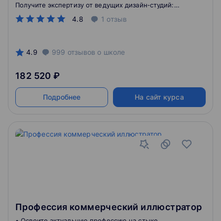
Получите экспертизу от ведущих дизайн‑студий:
AGIMA, Mish.design, ITECH, MateÇa и «Атвинта»
4.8
1
отзыв
4.9
999
отзывов
о школе
182 520 ₽
Подробнее
На сайт курса
Профессия коммерческий иллюстратор
• Освоите актуальную профессию на стыке