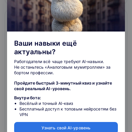
Ваши навыки ещё
актуальны?
Cinema 4D
Работодатели всё чаще требуют AI-навыки.
Не останьтесь «Аналоговым мумитроллем» за
Освойте популярную программу для создания 3D-
бортом профессии.
графики и анимации
4.3
Пройдите быстрый 3-минутный квиз и узнайте
свой реальный AI-уровень.
Внутри бота:
4.9
265
отзывов
о школе
Весёлый и точный AI-квиз
Бесплатный доступ к топовым нейросетям без
VPN
30 000 ₽
Узнать свой AI-уровень
Подробнее
На сайт курса