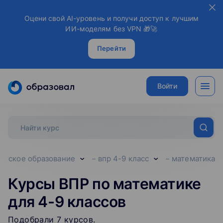
Оцени свой AI-уровень и получи доступ к лучшим
ИИ-моделям без VPN 🎁🚀
Перейти
Войти
етское образование
впр 4-9 класс
математика
Курсы ВПР по математике
для 4-9 классов
Подобрали
7
‌
курсов
.