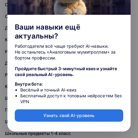
Общее развитие
ОГЭ
Ваши навыки ещё
Дошкольное обучение
актуальны?
Компьютерная грамотность
Работодатели всё чаще требуют AI-навыки.
Иностранные языки
Не останьтесь «Аналоговым мумитроллем» за
бортом профессии.
ДВИ
Пройдите быстрый 3-минутный квиз и узнайте
свой реальный AI-уровень.
Разработка игр
Внутри бота:
Кибербезопасность
Весёлый и точный AI-квиз
Бесплатный доступ к топовым нейросетям без
Школьные предметы 10-11 класс
VPN
Программирование
Узнать свой AI-уровень
Школьные предметы 5-9 класс
Школьные предметы 1-4 класс