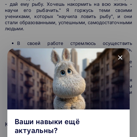
- дай ему рыбу. Хочешь накормить на всю жизнь -
научи его рыбачить." Я горжусь теми своими
учениками, которых "научила ловить рыбу", и они
стали образованными, успешными, самодостаточными
людьми.
В своей работе стремлюсь осуществить
индивидуальный подход, учитывая личность,
актуальное состояние и цели ученика
close
Подбираю практические задания, требующие
"полёта мысли", а не только "шаблонных"
решений
Уделяю внимание истории развития
математической науки, показываю ученикам
красоту и изящество математических законов и
формул
Ваши навыки ещё
Курсы (
1
)
актуальны?