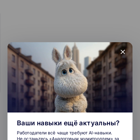
close
Ваши навыки ещё актуальны?
Работодатели всё чаще требуют AI-навыки.
Не останьтесь «Аналоговым мумитроллем» за