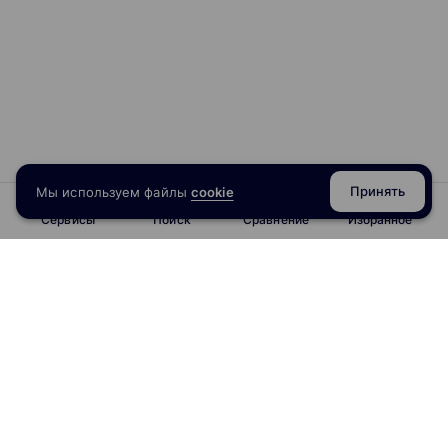
Принять
Мы используем файлы
cookie
Сервисы
Поиск
Сравнение
Избранное
info@obrazoval.ru
всегда готовы вам помочь