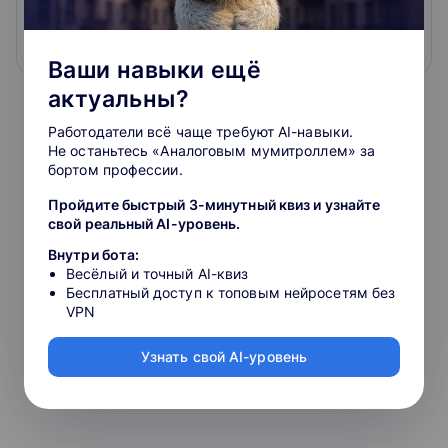
юридические и финансовые аспекты
2.8
субъектов МСП» с применением ДОТ
18 000 ₽
Ваши навыки ещё
актуальны?
Работодатели всё чаще требуют AI-навыки.
Не останьтесь «Аналоговым мумитроллем» за
бортом профессии.
Пройдите быстрый 3-минутный квиз и узнайте
свой реальный AI-уровень.
Внутри бота:
Весёлый и точный AI-квиз
Бесплатный доступ к топовым нейросетям без
VPN
Узнать свой AI-уровень