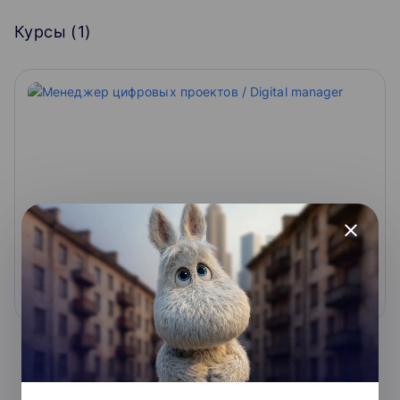
Курсы (
1
)
Менеджер цифровых проектов / Digital
close
manager
2.9
48 000 ₽