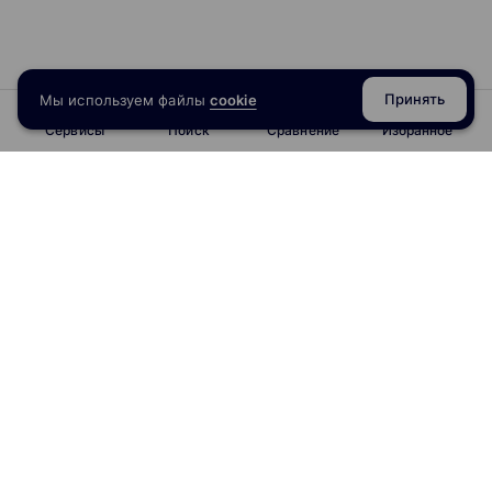
Принять
Мы используем файлы
cookie
Сервисы
Поиск
Сравнение
Избранное
info@obrazoval.ru
всегда готовы вам помочь