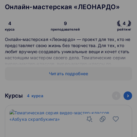
Онлайн-мастерская «ЛЕОНАРДО»
4
9
4
курса
преподавателей
рейтинг
Онлайн-мастерская «Леонардо» — проект для тех, кто не
представляет свою жизнь без творчества. Для тех, кто
любит вручную создавать уникальные вещи и хочет стать
настоящим мастером своего дела. Тематические серии
видео-мастер-классов, видео-мастер-классы по
созданию творческих работ и уроки творчества от
Читать подробнее
«Леонардо» помогут вам освоить новые техники и с
удовольствием заниматься любимым делом.
Курсы
4
курса
Тематические серии видео-мастер-классов включают
несколько занятий по одному виду творчества. На
каждом мастер-классе вы будете последовательно
знакомиться с базовыми принципами выбранной техники
и закреплять полученные знания. Занятия проводят
опытные мастера.