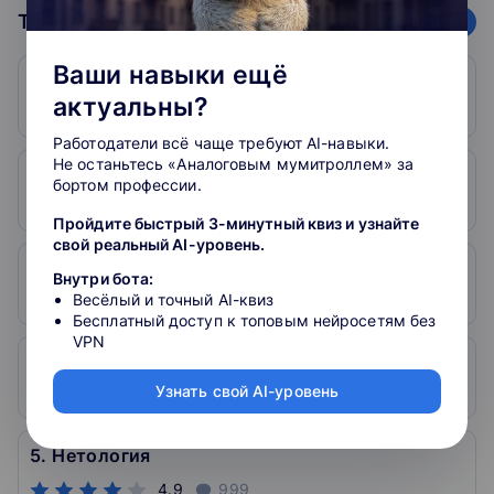
Самые простые решения собраны здесь! Пользуйтесь с
Топ школ
78
организаций
удовольствием и творите больше!
Ваши навыки ещё
1. Skillfactory
актуальны?
5
598
Работодатели всё чаще требуют AI-навыки.
Не останьтесь «Аналоговым мумитроллем» за
2. Otus
бортом профессии.
5
286
Пройдите быстрый 3-минутный квиз и узнайте
свой реальный AI-уровень.
3. SkySmart
Внутри бота:
Весёлый и точный AI-квиз
5
757
Бесплатный доступ к топовым нейросетям без
VPN
4. Skillbox
Узнать свой AI-уровень
4.9
3300
5. Нетология
4.9
999