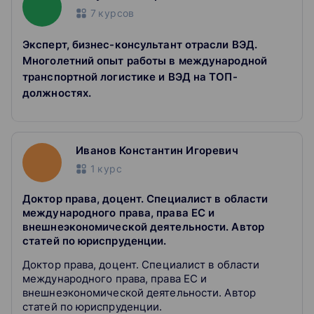
правовые нормы, управление рисками и
7
курсов
стратегическое планирование. Участники смогут
погрузиться в практические кейсы, обсудить
Эксперт, бизнес-консультант отрасли ВЭД.
актуальные вопросы и получить инструменты для
успешного ведения внешнеэкономических операций.
Многолетний опыт работы в международной
Этот курс станет надежной основой для повышения
транспортной логистике и ВЭД на ТОП-
квалификации и уверенности в принятии решений в
должностях.
условиях глобальной торговли.
Иванов Константин Игоревич
1
курс
Доктор права, доцент. Специалист в области
международного права, права ЕС и
внешнеэкономической деятельности. Автор
статей по юриспруденции.
Доктор права, доцент. Специалист в области
международного права, права ЕС и
внешнеэкономической деятельности. Автор
статей по юриспруденции.