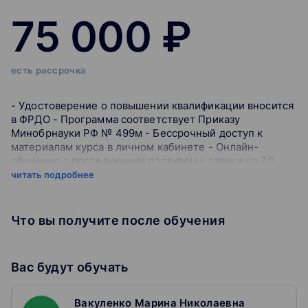
75 000 ₽
есть рассрочка
- Удостоверение о повышении квалификации вносится
в ФРДО - Программа соответствует Приказу
Минобрнауки РФ № 499м - Бессрочный доступ к
материалам курса в личном кабинете - Онлайн-
обучение с последующим доступом к записи на 30
дней - Разбор актуальной практики и примеров
читать подробнее
участников - Обучение в реальном времени и
общение с преподавателем В условиях динамично
меняющегося рынка и растущих рисков, связанных с
Что вы получите после обучения
внешнеэкономической деятельностью, юристам и
специалистам в области ВЭД часто не хватает
времени и ресурсов для глубокого анализа и
Вас будут обучать
внедрения эффективных решений. Курс «Юрист по
ВЭД» предлагает уникальную возможность освоить
ключевые аспекты международной торговли, включая
Вакуленко Марина Николаевна