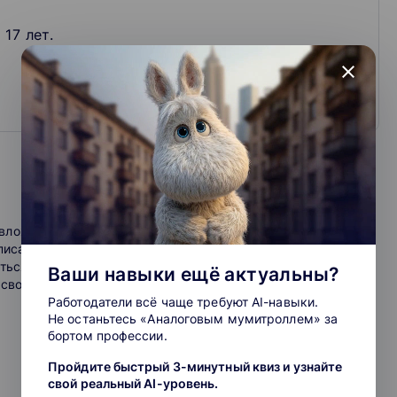
17 лет.
close
вложениями и монтировать их в доступных программах.
Вам не придется скачивать новые программы, покупать
писать сценарии и разрабатывать контент-план.
 платформа Алгоритмики — это 3 в 1:
ться с аудиторией и использовать вовлекающие механики.
Ваши навыки ещё актуальны?
 свой канал и привлекать новых подписчиков.
Работодатели всё чаще требуют AI-навыки.
изирует прогресс и предлагает задания нужного уровня
Не останьтесь «Аналоговым мумитроллем» за
бортом профессии.
Пройдите быстрый 3-минутный квиз и узнайте
свой реальный AI-уровень.
а практике: собирает игры в Scratch или разрабатывает