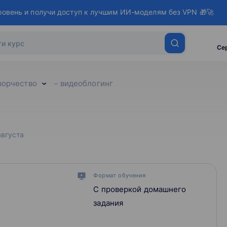
ровень и получи доступ к лучшим ИИ-моделям без VPN 🎁🚀
Се
ворчество
видеоблогинг
августа
Формат обучения
С проверкой домашнего
задания