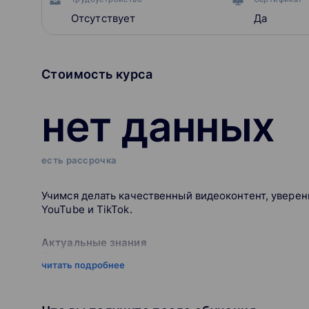
Отсутствует
Да
Стоимость курса
нет данных
есть рассрочка
Учимся делать качественный видеоконтент, уверен
YouTube и TikTok.
Актуальные знания
Охватываем самые популярные видеожанры и сразу
читать подробнее
TikTok-проектах.
Быстрый старт