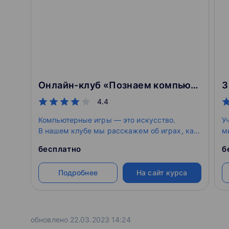
Онлайн-клуб «Познаем компьютерные игры»
3
4.4
Компьютерные игры — это искусство.
У
В нашем клубе мы расскажем об играх, как
м
их создают и чем полезны могут быть
и
бесплатно
б
обычные «игрушки». На основе Roblox
н
мы познакомимся с различными жанрами
Подробнее
На сайт курса
игр, изучим их «строение», а также
научимся работать в команде.
обновлено 22.03.2023 14:24