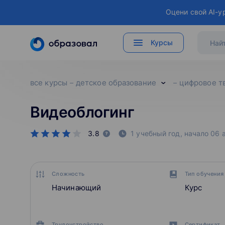
Оцени свой AI-у
Курсы
все курсы
детское образование
цифровое т
Видеоблогинг
3.8
1 учебный год,
начало
06 
Сложность
Тип обучения
Начинающий
Курс
Трудоустройство
Сертификат