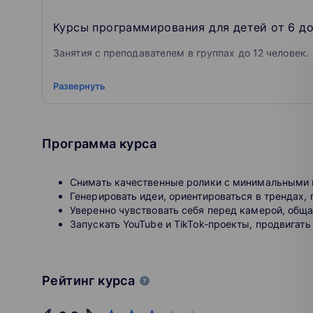
Курсы программирования для детей от 6 до 
Занятия с преподавателем в группах до 12 человек.
В школе Алгоритмики или онлайн.
Развернуть
Уметь кодить не нужно — научим с нуля.
Программа курса
Изучайте, создавайте и общайтесь.
Снимать качественные ролики с минимальными 
Все занятия проходят на обучающей IT-платформе. 
Генерировать идеи, ориентироваться в трендах, 
учебники и проверять домашние задания, потому что
Уверенно чувствовать себя перед камерой, обща
Запускать YouTube и TikTok-проекты, продвигать
Умный учебник
Ребенок занимается в своем темпе: платформа анал
сложности
Рейтинг курса
Лаборатория проектов
Здесь студент с первых занятий применяет знания н